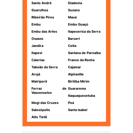
Santo André
Diadema
Guarulhos
Suzano
Ribeirão Pires
Mauá
Embu
Embu Guaçú
Embu das Artes
Itapecerica da Serra
Osasco
Barueri
Jandira
Cotia
Itapevi
Santana de Parnaíba
Caierias
Franco da Rocha
Taboão da Serra
Cajamar
Arujá
Alphaville
Mairiporã
Biritiba Mirim
Ferraz de
Guararema
Vasconcelos
Itaquaquecetuba
Mogi das Cruzes
Poá
Salesópolis
Santa Isabel
Alto Tietê