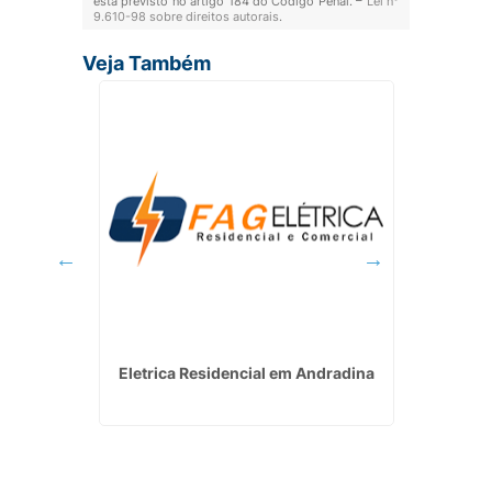
está previsto no artigo 184 do Código Penal. –
Lei n°
9.610-98 sobre direitos autorais
.
Veja Também
encial e
Eletrica Residencial em Andradina
Manuten