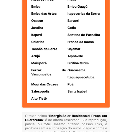
Embu
Embu Guaçú
Embu das Artes
Itapecerica da Serra
Osasco
Barueri
Jandira
Cotia
Itapevi
Santana de Parnaíba
Caierias
Franco da Rocha
Taboão da Serra
Cajamar
Arujá
Alphaville
Mairiporã
Biritiba Mirim
Ferraz de
Guararema
Vasconcelos
Itaquaquecetuba
Mogi das Cruzes
Poá
Salesópolis
Santa Isabel
Alto Tietê
O texto acima "
Energia Solar Residencial Preço em
Guararema
" é de direito reservado. Sua reprodução,
parcial ou total, mesmo citando nossos links, é
proibida sem a autorização do autor. Plágio é crime e