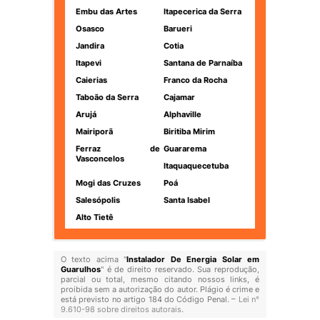
Embu das Artes
Itapecerica da Serra
Osasco
Barueri
Jandira
Cotia
Itapevi
Santana de Parnaíba
Caierias
Franco da Rocha
Taboão da Serra
Cajamar
Arujá
Alphaville
Mairiporã
Biritiba Mirim
Ferraz de
Guararema
Vasconcelos
Itaquaquecetuba
Mogi das Cruzes
Poá
Salesópolis
Santa Isabel
Alto Tietê
O texto acima "
Instalador De Energia Solar em
Guarulhos
" é de direito reservado. Sua reprodução,
parcial ou total, mesmo citando nossos links, é
proibida sem a autorização do autor. Plágio é crime e
está previsto no artigo 184 do Código Penal. –
Lei n°
9.610-98 sobre direitos autorais
.