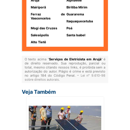
Arujá
Alphaville
Mairiporã
Biritiba Mirim
Ferraz de
Guararema
Vasconcelos
Itaquaquecetuba
Mogi das Cruzes
Poá
Salesópolis
Santa Isabel
Alto Tietê
O texto acima "
Serviços de Eletricista em Arujá
" é
de direito reservado. Sua reprodução, parcial ou
total, mesmo citando nossos links, é proibida sem a
autorização do autor. Plágio é crime e está previsto
no artigo 184 do Código Penal. –
Lei n° 9.610-98
sobre direitos autorais
.
Veja Também