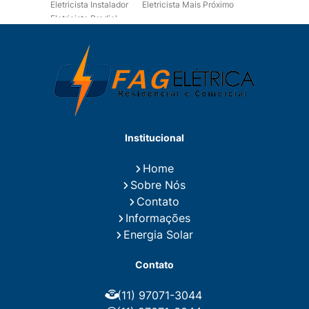
Eletricista Instalador
Eletricista Mais Próximo
Eletricista Predial
Eletricista Predial e Residencial
Eletricista Residencial
Eletricista Residencial E Predial
Eletricistas de Manutenção
Empresa de Instalações Elétricas
Empresa de Manutenção Eletrica
Empresa de Prestação de Serviços Eletricos
Energia Solar Residencial Preço
Institucional
Fiação para Instalação Eletrica Residencial
Instalação de Energia Solar
Home
Instalação de Energia Solar Residencial Preço
Sobre Nós
Instalação de Painel Solar
Instalação de Placa Solar
Contato
Instalação de Sistema Fotovoltaico
Informações
Instalação E Manutenção Elétrica
Energia Solar
Instalação Elétrica Comercial
Instalação Eletrica Residencial
Contato
Instalação Elétrica Residencial Simples
Instalação Fotovoltaica
Instalação Placa Solar
(11) 97071-3044
Instalações Elétricas Prediais
Instalações Elétricas Residenciais