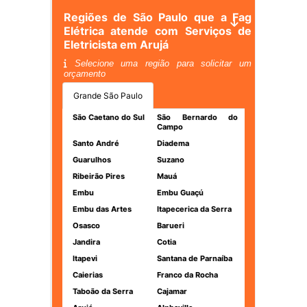
Regiões de São Paulo que a Fag
Elétrica atende com Serviços de
Eletricista em Arujá
Selecione uma região para solicitar um
orçamento
Grande São Paulo
São Caetano do Sul
São Bernardo do
Campo
Santo André
Diadema
Guarulhos
Suzano
Ribeirão Pires
Mauá
Embu
Embu Guaçú
Embu das Artes
Itapecerica da Serra
Osasco
Barueri
Jandira
Cotia
Itapevi
Santana de Parnaíba
Caierias
Franco da Rocha
Taboão da Serra
Cajamar