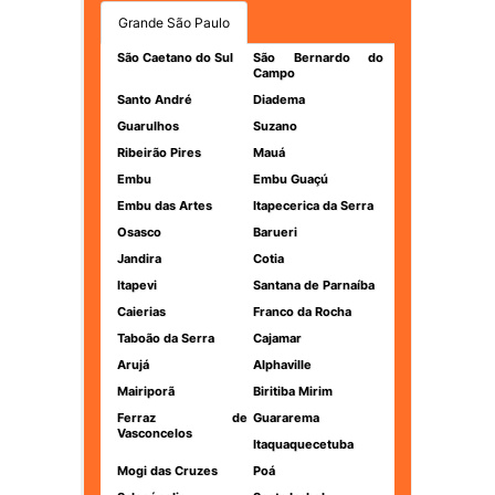
Grande São Paulo
São Caetano do Sul
São Bernardo do
Campo
Santo André
Diadema
Guarulhos
Suzano
Ribeirão Pires
Mauá
Embu
Embu Guaçú
Embu das Artes
Itapecerica da Serra
Osasco
Barueri
Jandira
Cotia
Itapevi
Santana de Parnaíba
Caierias
Franco da Rocha
Taboão da Serra
Cajamar
Arujá
Alphaville
Mairiporã
Biritiba Mirim
Ferraz de
Guararema
Vasconcelos
Itaquaquecetuba
Mogi das Cruzes
Poá