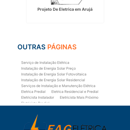
aville
Projeto De Eletrica em Arujá
Empre
S
OUTRAS
PÁGINAS
Serviço de Instalação Elétrica
Instalação de Energia Solar Preço
Instalação de Energia Solar Fotovoltaica
Instalação de Energia Solar Residencial
Serviços de Instalação e Manutenção Elétrica
Eletrica Predial
Eletrica Residencial e Predial
Eletricista Instalador
Eletricista Mais Próximo
Eletricista Predial
Eletricista Predial e Residencial
Eletricista Residencial
Eletricista Residencial E Predial
Eletricistas de Manutenção