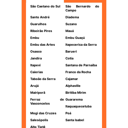
São Caetano do Sul
São Bernardo do
Campo
Santo André
Diadema
Guarulhos
Suzano
Ribeirão Pires
Mauá
Embu
Embu Guaçú
Embu das Artes
Itapecerica da Serra
Osasco
Barueri
Jandira
Cotia
Itapevi
Santana de Parnaíba
Caierias
Franco da Rocha
Taboão da Serra
Cajamar
Arujá
Alphaville
Mairiporã
Biritiba Mirim
Ferraz de
Guararema
Vasconcelos
Itaquaquecetuba
Mogi das Cruzes
Poá
Salesópolis
Santa Isabel
Alto Tietê