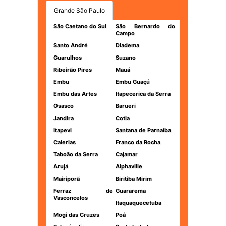
Grande São Paulo
São Caetano do Sul
São Bernardo do
Campo
Santo André
Diadema
Guarulhos
Suzano
Ribeirão Pires
Mauá
Embu
Embu Guaçú
Embu das Artes
Itapecerica da Serra
Osasco
Barueri
Jandira
Cotia
Itapevi
Santana de Parnaíba
Caierias
Franco da Rocha
Taboão da Serra
Cajamar
Arujá
Alphaville
Mairiporã
Biritiba Mirim
Ferraz de
Guararema
Vasconcelos
Itaquaquecetuba
Mogi das Cruzes
Poá