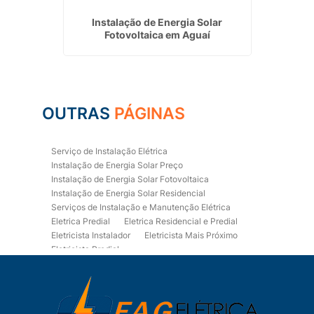
taica em
Instalação de Energia Solar
Manute
Fotovoltaica em Aguaí
Instal
OUTRAS
PÁGINAS
Serviço de Instalação Elétrica
Instalação de Energia Solar Preço
Instalação de Energia Solar Fotovoltaica
Instalação de Energia Solar Residencial
Serviços de Instalação e Manutenção Elétrica
Eletrica Predial
Eletrica Residencial e Predial
Eletricista Instalador
Eletricista Mais Próximo
Eletricista Predial
Eletricista Predial e Residencial
Eletricista Residencial
Eletricista Residencial E Predial
Eletricistas de Manutenção