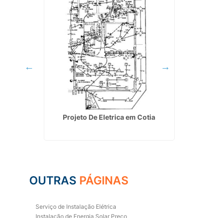
ia Solar
Projeto De Eletrica em Cotia
Eletric
OUTRAS
PÁGINAS
Serviço de Instalação Elétrica
Instalação de Energia Solar Preço