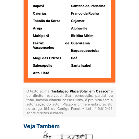
Itapevi
Santana de Parnaíba
Caierias
Franco da Rocha
Taboão da Serra
Cajamar
Arujá
Alphaville
Mairiporã
Biritiba Mirim
Ferraz de
Guararema
Vasconcelos
Itaquaquecetuba
Mogi das Cruzes
Poá
Salesópolis
Santa Isabel
Alto Tietê
O texto acima "
Instalação Placa Solar em Osasco
" é
de direito reservado. Sua reprodução, parcial ou
total, mesmo citando nossos links, é proibida sem a
autorização do autor. Plágio é crime e está previsto
no artigo 184 do Código Penal. –
Lei n° 9.610-98
sobre direitos autorais
.
Veja Também