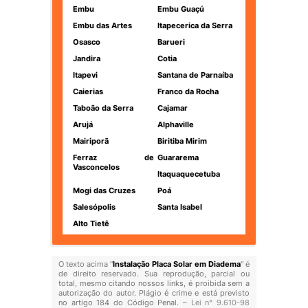
Embu
Embu Guaçú
Embu das Artes
Itapecerica da Serra
Osasco
Barueri
Jandira
Cotia
Itapevi
Santana de Parnaíba
Caierias
Franco da Rocha
Taboão da Serra
Cajamar
Arujá
Alphaville
Mairiporã
Biritiba Mirim
Ferraz de
Guararema
Vasconcelos
Itaquaquecetuba
Mogi das Cruzes
Poá
Salesópolis
Santa Isabel
Alto Tietê
O texto acima "
Instalação Placa Solar em Diadema
" é
de direito reservado. Sua reprodução, parcial ou
total, mesmo citando nossos links, é proibida sem a
autorização do autor. Plágio é crime e está previsto
no artigo 184 do Código Penal. –
Lei n° 9.610-98