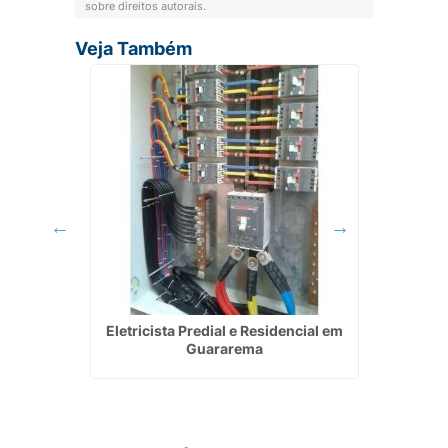
sobre direitos autorais
.
Veja Também
ica em
Eletricista Predial e Residencial em
Instal
Guararema