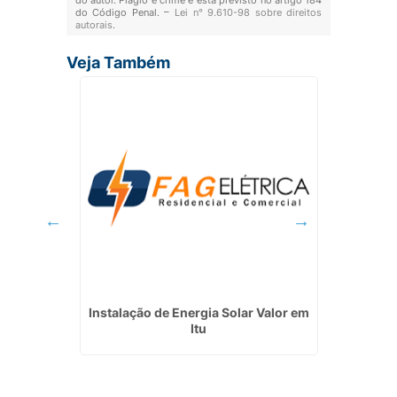
do autor. Plágio é crime e está previsto no artigo 184
do Código Penal. –
Lei n° 9.610-98 sobre direitos
autorais
.
Veja Também
létricas
Instalação de Energia Solar Valor em
Valor p
Itu