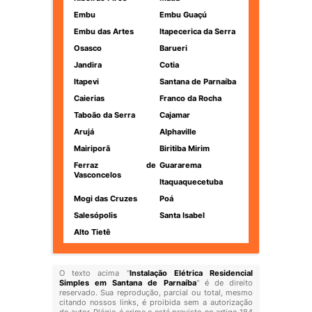
Embu
Embu Guaçú
Embu das Artes
Itapecerica da Serra
Osasco
Barueri
Jandira
Cotia
Itapevi
Santana de Parnaíba
Caierias
Franco da Rocha
Taboão da Serra
Cajamar
Arujá
Alphaville
Mairiporã
Biritiba Mirim
Ferraz de
Guararema
Vasconcelos
Itaquaquecetuba
Mogi das Cruzes
Poá
Salesópolis
Santa Isabel
Alto Tietê
O texto acima "
Instalação Elétrica Residencial
Simples em Santana de Parnaíba
" é de direito
reservado. Sua reprodução, parcial ou total, mesmo
citando nossos links, é proibida sem a autorização