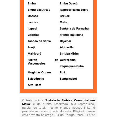
Embu
Embu Guaçú
Embu das Artes
Itapecerica da Serra
Osasco
Barueri
Jandira
Cotia
Itapevi
Santana de Parnaíba
Caierias
Franco da Rocha
Taboão da Serra
Cajamar
Arujá
Alphaville
Mairiporã
Biritiba Mirim
Ferraz de
Guararema
Vasconcelos
Itaquaquecetuba
Mogi das Cruzes
Poá
Salesópolis
Santa Isabel
Alto Tietê
O texto acima "
Instalação Elétrica Comercial em
Mauá
" é de direito reservado. Sua reprodução,
parcial ou total, mesmo citando nossos links, é
proibida sem a autorização do autor. Plágio é crime e
está previsto no artigo 184 do Código Penal. –
Lei n°