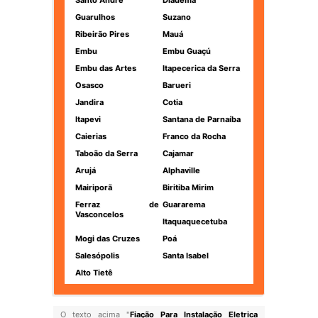
Santo André
Diadema
Guarulhos
Suzano
Ribeirão Pires
Mauá
Embu
Embu Guaçú
Embu das Artes
Itapecerica da Serra
Osasco
Barueri
Jandira
Cotia
Itapevi
Santana de Parnaíba
Caierias
Franco da Rocha
Taboão da Serra
Cajamar
Arujá
Alphaville
Mairiporã
Biritiba Mirim
Ferraz de
Guararema
Vasconcelos
Itaquaquecetuba
Mogi das Cruzes
Poá
Salesópolis
Santa Isabel
Alto Tietê
O texto acima "
Fiação Para Instalação Eletrica