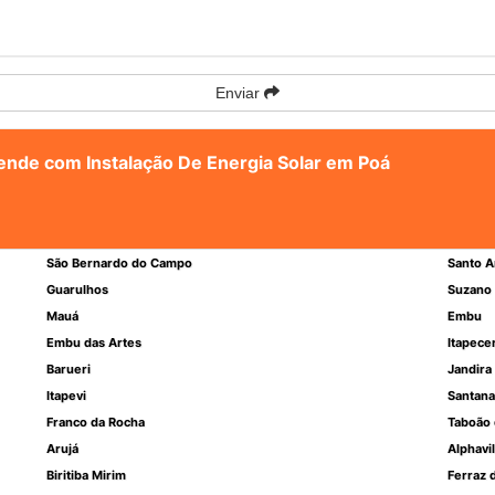
Enviar
tende com Instalação De Energia Solar em Poá
São Bernardo do Campo
Santo A
Guarulhos
Suzano
Mauá
Embu
Embu das Artes
Itapece
Barueri
Jandira
Itapevi
Santana
Franco da Rocha
Taboão 
Arujá
Alphavil
Biritiba Mirim
Ferraz 