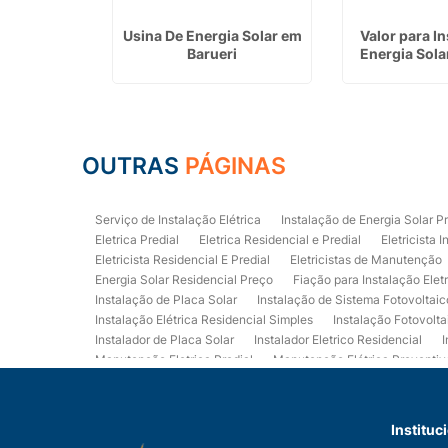
stalação
Usina De Energia Solar em
Valor para I
ão da Serra
Barueri
Energia Sola
OUTRAS
PÁGINAS
Serviço de Instalação Elétrica
Instalação de Energia Solar P
Eletrica Predial
Eletrica Residencial e Predial
Eletricista I
Eletricista Residencial E Predial
Eletricistas de Manutenção
Energia Solar Residencial Preço
Fiação para Instalação Elet
Instalação de Placa Solar
Instalação de Sistema Fotovoltaic
Instalação Elétrica Residencial Simples
Instalação Fotovolta
Instalador de Placa Solar
Instalador Eletrico Residencial
I
Manutenção Eletrica Predial
Manutenção Elétrica Preventiv
Orçamento de Instalação Elétrica Residencial
Projeto de Ele
Quadro Eletrica Residencial
Serviços de Eletricista
Servi
Eletrica Residencial
Eletricista Residencial Preço
Empresa
Instituc
Instalação de Placa de Energia Solar
Quanto Custa a Instala