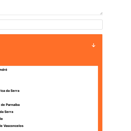
ndré
rica da Serra
 de Parnaíba
da Serra
le
de Vasconcelos