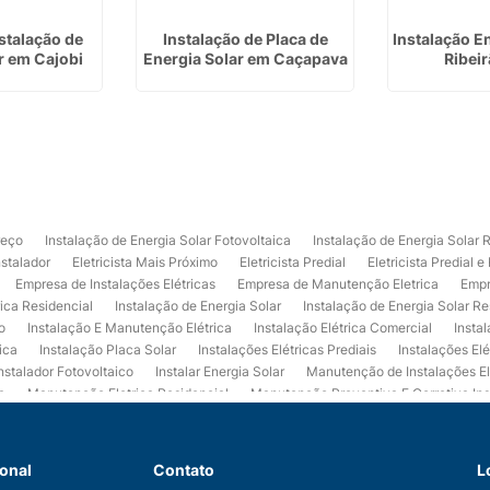
nstalação de
Instalação de Placa de
Instalação E
r em Cajobi
Energia Solar em Caçapava
Ribeir
reço
Instalação de Energia Solar Fotovoltaica
Instalação de Energia Solar 
nstalador
Eletricista Mais Próximo
Eletricista Predial
Eletricista Predial e
Empresa de Instalações Elétricas
Empresa de Manutenção Eletrica
Empr
rica Residencial
Instalação de Energia Solar
Instalação de Energia Solar Re
o
Instalação E Manutenção Elétrica
Instalação Elétrica Comercial
Insta
ica
Instalação Placa Solar
Instalações Elétricas Prediais
Instalações Elé
nstalador Fotovoltaico
Instalar Energia Solar
Manutenção de Instalações El
a
Manutenção Eletrica Residencial
Manutenção Preventiva E Corretiva Ins
trica
Projeto de Instalações Elétricas
Projeto Elétrico Comercial
Projeto 
ços de Manutenção Elétrica
Usina de Energia Solar
Usina Fotovoltaica Co
 de Eletrica Residencial
Empresa de Eletrica Predial
Empresa de Eletrica
ional
Contato
L
ção de Energia Solar
Empresa de Instalação de Energia Solar
Instalação de