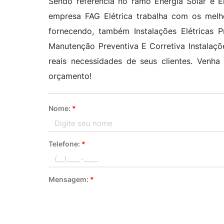
Sendo referência no ramo Energia Solar e El
empresa FAG Elétrica trabalha com os melho
fornecendo, também Instalações Elétricas Pr
Manutenção Preventiva E Corretiva Instalaçõe
reais necessidades de seus clientes. Venh
orçamento!
Nome:
*
Telefone:
*
Mensagem:
*