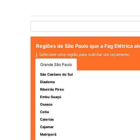
Regiões de São Paulo que a Fag Elétrica a
Selecione uma região para solicitar um orçamento
Grande São Paulo
São Caetano do Sul
Diadema
Ribeirão Pires
Embu Guaçú
Osasco
Cotia
Caierias
Cajamar
Mairiporã