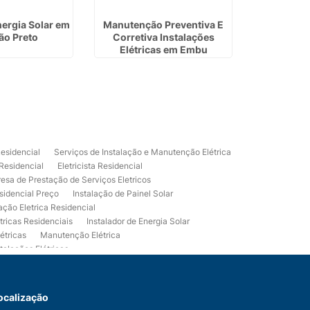
nergia Solar em
Manutenção Preventiva E
Instalaç
ão Preto
Corretiva Instalações
Energia S
Elétricas em Embu
Residencial
Serviços de Instalação e Manutenção Elétrica
 Residencial
Eletricista Residencial
esa de Prestação de Serviços Eletricos
sidencial Preço
Instalação de Painel Solar
lação Eletrica Residencial
tricas Residenciais
Instalador de Energia Solar
étricas
Manutenção Elétrica
talações Elétricas
Eletrico Predial
Projeto Eletrico Residencial
mpleta
Usina Fotovoltaica Residencial
Serviços de Eletricista Residencial e Predial
ocalização
 Energia Fotovoltaica