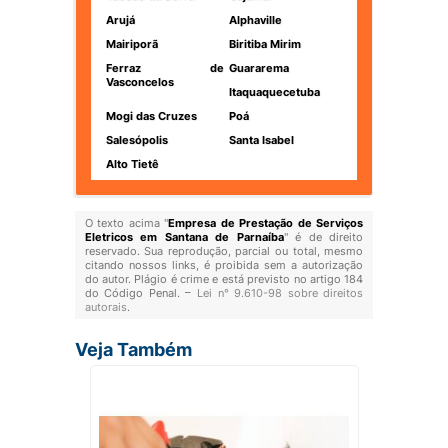
Arujá
Alphaville
Mairiporã
Biritiba Mirim
Ferraz de
Guararema
Vasconcelos
Itaquaquecetuba
Mogi das Cruzes
Poá
Salesópolis
Santa Isabel
Alto Tietê
O texto acima "
Empresa de Prestação de Serviços
Eletricos em Santana de Parnaíba
" é de direito
reservado. Sua reprodução, parcial ou total, mesmo
citando nossos links, é proibida sem a autorização
do autor. Plágio é crime e está previsto no artigo 184
do Código Penal. –
Lei n° 9.610-98 sobre direitos
autorais
.
Veja Também