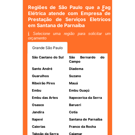
Regiões de São Paulo que a Fag
Elétrica atende com Empresa de
Prestação de Serviços Eletricos
em Santana de Parnaíba
Selecione uma região para solicitar um
orçamento
Grande São Paulo
São Caetano do Sul
São Bernardo do
Campo
Santo André
Diadema
Guarulhos
Suzano
Ribeirão Pires
Mauá
Embu
Embu Guaçú
Embu das Artes
Itapecerica da Serra
Osasco
Barueri
Jandira
Cotia
Itapevi
Santana de Parnaíba
Caierias
Franco da Rocha
Taboão da Serra
Cajamar