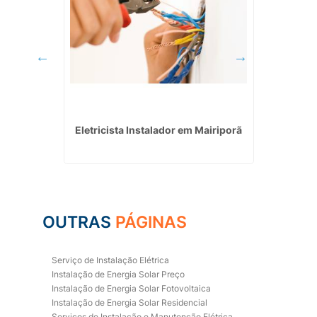
ndira
Eletricista Instalador em Mairiporã
Eletric
OUTRAS
PÁGINAS
Serviço de Instalação Elétrica
Instalação de Energia Solar Preço
Instalação de Energia Solar Fotovoltaica
Instalação de Energia Solar Residencial
Serviços de Instalação e Manutenção Elétrica