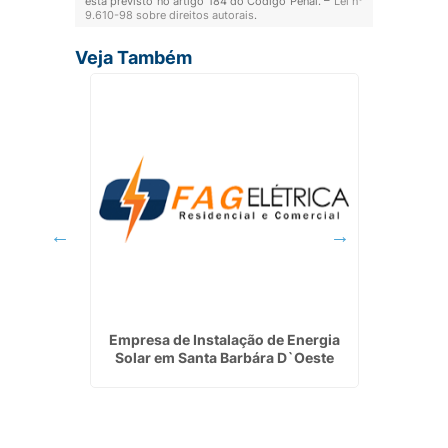
está previsto no artigo 184 do Código Penal. –
Lei n°
9.610-98 sobre direitos autorais
.
Veja Também
ia Solar
Empresa de Instalação de Energia
Eletri
Solar em Santa Barbára D`Oeste