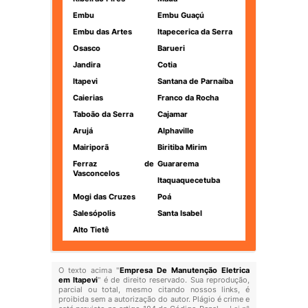
Embu
Embu Guaçú
Embu das Artes
Itapecerica da Serra
Osasco
Barueri
Jandira
Cotia
Itapevi
Santana de Parnaíba
Caierias
Franco da Rocha
Taboão da Serra
Cajamar
Arujá
Alphaville
Mairiporã
Biritiba Mirim
Ferraz de
Guararema
Vasconcelos
Itaquaquecetuba
Mogi das Cruzes
Poá
Salesópolis
Santa Isabel
Alto Tietê
O texto acima "
Empresa De Manutenção Eletrica
em Itapevi
" é de direito reservado. Sua reprodução,
parcial ou total, mesmo citando nossos links, é
proibida sem a autorização do autor. Plágio é crime e