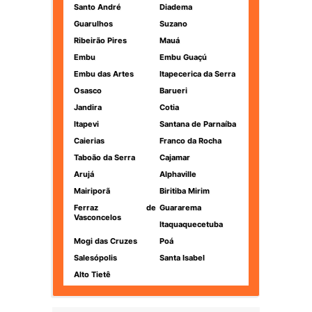
Santo André
Diadema
Guarulhos
Suzano
Ribeirão Pires
Mauá
Embu
Embu Guaçú
Embu das Artes
Itapecerica da Serra
Osasco
Barueri
Jandira
Cotia
Itapevi
Santana de Parnaíba
Caierias
Franco da Rocha
Taboão da Serra
Cajamar
Arujá
Alphaville
Mairiporã
Biritiba Mirim
Ferraz de
Guararema
Vasconcelos
Itaquaquecetuba
Mogi das Cruzes
Poá
Salesópolis
Santa Isabel
Alto Tietê