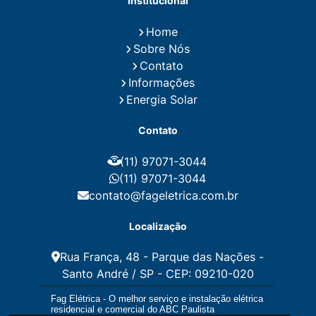
Institucional
Fiação para Instalação Eletrica Residencial
Instalação de Energia Solar
Home
Instalação de Energia Solar Residencial Preço
Sobre Nós
Instalação de Painel Solar
Instalação de Placa Solar
Contato
Instalação de Sistema Fotovoltaico
Informações
Instalação E Manutenção Elétrica
Energia Solar
Instalação Elétrica Comercial
Instalação Eletrica Residencial
Contato
Instalação Elétrica Residencial Simples
Instalação Fotovoltaica
Instalação Placa Solar
(11) 97071-3044
Instalações Elétricas Prediais
Instalações Elétricas Residenciais
(11) 97071-3044
Instalador de Energia Solar
contato@fageletrica.com.br
Instalador de Placa Solar
Instalador Eletrico Residencial
Localização
Instalador Fotovoltaico
Instalar Energia Solar
Manutenção de Instalações Elétricas
Rua França, 48 - Parque das Nações -
Manutenção Elétrica
Santo André / SP - CEP: 09210-020
Manutenção Eletrica Predial
Manutenção Elétrica Preventiva
Fag Elétrica - O melhor serviço e instalação elétrica
Manutenção Eletrica Residencial
residencial e comercial do ABC Paulista
Manutenção Preventiva E Corretiva Instalações