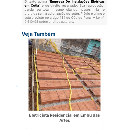
O texto acima "
Empresa De Instalações Elétricas
em Cotia
" é de direito reservado. Sua reprodução,
parcial ou total, mesmo citando nossos links, é
proibida sem a autorização do autor. Plágio é crime e
está previsto no artigo 184 do Código Penal. –
Lei n°
9.610-98 sobre direitos autorais
.
Veja Também
em Arujá
Eletricista Residencial em Embu das
Eletri
Artes