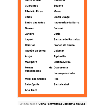
Santo André
Diadema
Guarulhos
Suzano
Ribeirão Pires
Mauá
Embu
Embu Guaçú
Embu das Artes
Itapecerica da Serra
Osasco
Barueri
Jandira
Cotia
Itapevi
Santana de Parnaíba
Caierias
Franco da Rocha
Taboão da Serra
Cajamar
Arujá
Alphaville
Mairiporã
Biritiba Mirim
Ferraz de
Guararema
Vasconcelos
Itaquaquecetuba
Mogi das Cruzes
Poá
Salesópolis
Santa Isabel
Alto Tietê
O texto acima "
Usina Fotovoltaica Completa em São