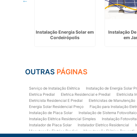
estação de
Instalação Energia Solar em
Instalação De
ricos em
Cordeirópolis
em Ja
as
OUTRAS
PÁGINAS
Serviço de Instalação Elétrica
Instalação de Energia Solar P
Eletrica Predial
Eletrica Residencial e Predial
Eletricista I
Eletricista Residencial E Predial
Eletricistas de Manutenção
Energia Solar Residencial Preço
Fiação para Instalação Elet
Instalação de Placa Solar
Instalação de Sistema Fotovoltaic
Instalação Elétrica Residencial Simples
Instalação Fotovolta
Instalador de Placa Solar
Instalador Eletrico Residencial
I
Manutenção Eletrica Predial
Manutenção Elétrica Preventiv