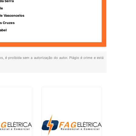
da Serra
le
de Vasconcelos
s Cruzes
abel
ks, é proibida sem a autorização do autor. Plágio é crime e está