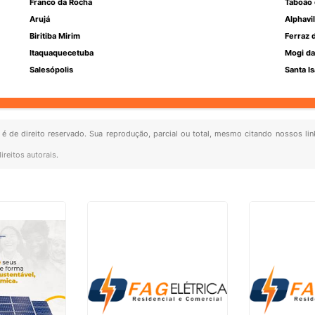
Franco da Rocha
Taboão 
Arujá
Alphavil
Biritiba Mirim
Ferraz 
Itaquaquecetuba
Mogi da
Salesópolis
Santa Is
 é de direito reservado. Sua reprodução, parcial ou total, mesmo citando nossos lin
ireitos autorais
.