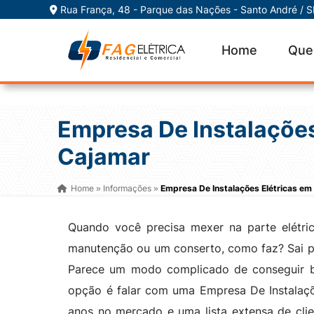
Rua França, 48 - Parque das Nações - Santo André / 
Home
Que
Empresa De Instalações
Cajamar
Home
Informações
Empresa De Instalações Elétricas em
»
»
Quando você precisa mexer na parte elétric
manutenção ou um conserto, como faz? Sai p
Parece um modo complicado de conseguir bo
opção é falar com uma Empresa De Instalaçõ
anos no mercado e uma lista extensa de clie