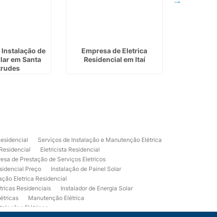
Instalação de
Empresa de Eletrica
Valor par
lar em Santa
Residencial em Itaí
Energia S
trudes
Residencial
Serviços de Instalação e Manutenção Elétrica
 Residencial
Eletricista Residencial
esa de Prestação de Serviços Eletricos
sidencial Preço
Instalação de Painel Solar
lação Eletrica Residencial
tricas Residenciais
Instalador de Energia Solar
étricas
Manutenção Elétrica
talações Elétricas