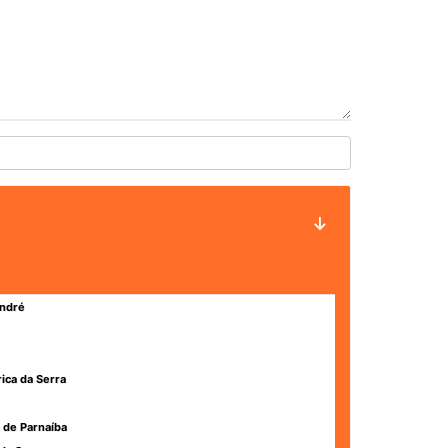
ndré
rica da Serra
 de Parnaíba