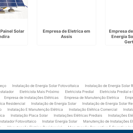
 Painel Solar
Empresa de Eletrica em
Empresa de 
ndira
Assis
Energia So
Ger
reço
Instalação de Energia Solar Fotovoltaica
Instalação de Energia Solar 
nstalador
Eletricista Mais Próximo
Eletricista Predial
Eletricista Predial e
Empresa de Instalações Elétricas
Empresa de Manutenção Eletrica
Empr
rica Residencial
Instalação de Energia Solar
Instalação de Energia Solar Re
o
Instalação E Manutenção Elétrica
Instalação Elétrica Comercial
Insta
ica
Instalação Placa Solar
Instalações Elétricas Prediais
Instalações Elé
nstalador Fotovoltaico
Instalar Energia Solar
Manutenção de Instalações El
a
Manutenção Eletrica Residencial
Manutenção Preventiva E Corretiva Ins