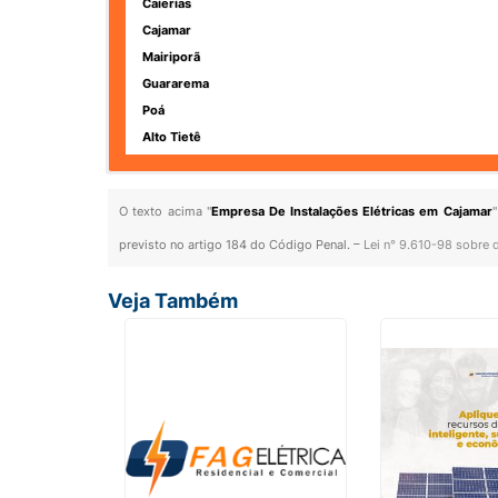
Caierias
Cajamar
Mairiporã
Guararema
Poá
Alto Tietê
O texto acima "
Empresa De Instalações Elétricas em Cajamar
"
previsto no artigo 184 do Código Penal. –
Lei n° 9.610-98 sobre d
Veja Também