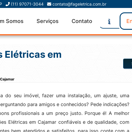
SP
(11) 97071-3044
contato@fageletrica.com.br
m Somos
Serviços
Contato
En
 Elétricas em
 Cajamar
a do seu imóvel, fazer uma instalação, um ajuste, uma
erguntando para amigos e conhecidos? Pede indicações?
ns profissionais a um preço justo. Porque é! A melhor
es Elétricas em Cajamar confiáveis e de qualidade, com
ntes bem atendidos e satisfeitos, para isso conte com a