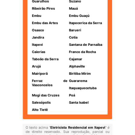
Guarulhos
Suzano
Ribeirão Pires
Mauá
Embu
Embu Guaçú
Embu das Artes
Itapecerica da Serra
Osasco
Barueri
Jandira
Cotia
Itapevi
Santana de Parnaíba
Caierias
Franco da Rocha
Taboão da Serra
Cajamar
Arujá
Alphaville
Mairiporã
Biritiba Mirim
Ferraz de
Guararema
Vasconcelos
Itaquaquecetuba
Mogi das Cruzes
Poá
Salesópolis
Santa Isabel
Alto Tietê
O texto acima "
Eletricista Residencial em Itapevi
" é
de direito reservado. Sua reprodução, parcial ou