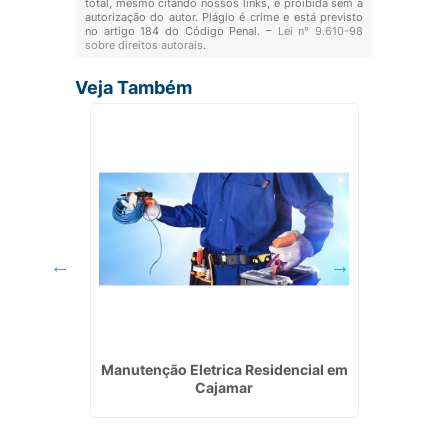
total, mesmo citando nossos links, é proibida sem a
autorização do autor. Plágio é crime e está previsto
no artigo 184 do Código Penal. –
Lei n° 9.610-98
sobre direitos autorais
.
Veja Também
encial e
Manutenção Eletrica Residencial em
Projeto
Cajamar