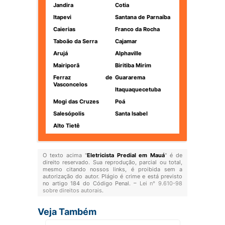
Jandira
Cotia
Itapevi
Santana de Parnaíba
Caierias
Franco da Rocha
Taboão da Serra
Cajamar
Arujá
Alphaville
Mairiporã
Biritiba Mirim
Ferraz de
Guararema
Vasconcelos
Itaquaquecetuba
Mogi das Cruzes
Poá
Salesópolis
Santa Isabel
Alto Tietê
O texto acima "
Eletricista Predial em Mauá
" é de
direito reservado. Sua reprodução, parcial ou total,
mesmo citando nossos links, é proibida sem a
autorização do autor. Plágio é crime e está previsto
no artigo 184 do Código Penal. –
Lei n° 9.610-98
sobre direitos autorais
.
Veja Também