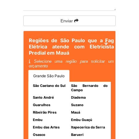
Enviar
Regiões de São Paulo que a Fag
Elétrica atende com Eletricista
Predial em Mauá
Selecione uma região para solicitar um
orçamento
Grande São Paulo
São Caetano do Sul
São Bernardo do
Campo
Santo André
Diadema
Guarulhos
Suzano
Ribeirão Pires
Mauá
Embu
Embu Guaçú
Embu das Artes
Itapecerica da Serra
Osasco
Barueri