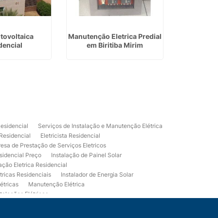
tovoltaica
Manutenção Eletrica Predial
Eletricista
dencial
em Biritiba Mirim
Residencial
Serviços de Instalação e Manutenção Elétrica
 Residencial
Eletricista Residencial
esa de Prestação de Serviços Eletricos
sidencial Preço
Instalação de Painel Solar
lação Eletrica Residencial
tricas Residenciais
Instalador de Energia Solar
étricas
Manutenção Elétrica
talações Elétricas
Eletrico Predial
Projeto Eletrico Residencial
mpleta
Usina Fotovoltaica Residencial