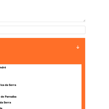
ndré
rica da Serra
 de Parnaíba
da Serra
le