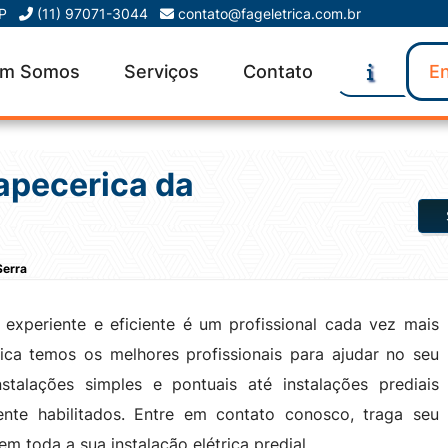
SP
(11) 97071-3044
contato@fageletrica.com.br
m Somos
Serviços
Contato
En
tapecerica da
Serra
a experiente e eficiente é um profissional cada vez mais
ca temos os melhores profissionais para ajudar no seu
talações simples e pontuais até instalações prediais
ente habilitados. Entre em contato conosco, traga seu
em toda a sua instalação elétrica predial.