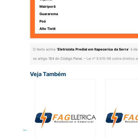
Mairiporã
Guararema
Poá
Alto Tietê
O texto acima "
Eletricista Predial em Itapecerica da Serra
" é de
no artigo 184 do Código Penal. –
Lei n° 9.610-98 sobre direitos a
Veja Também