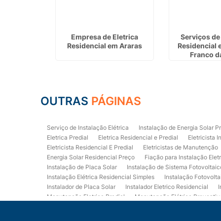
létricas
Empresa de Eletrica
Serviços de 
Itapevi
Residencial em Araras
Residencial 
Franco d
OUTRAS
PÁGINAS
Serviço de Instalação Elétrica
Instalação de Energia Solar P
Eletrica Predial
Eletrica Residencial e Predial
Eletricista I
Eletricista Residencial E Predial
Eletricistas de Manutenção
Energia Solar Residencial Preço
Fiação para Instalação Elet
Instalação de Placa Solar
Instalação de Sistema Fotovoltaic
Instalação Elétrica Residencial Simples
Instalação Fotovolta
Instalador de Placa Solar
Instalador Eletrico Residencial
I
Manutenção Eletrica Predial
Manutenção Elétrica Preventiv
Orçamento de Instalação Elétrica Residencial
Projeto de Ele
Quadro Eletrica Residencial
Serviços de Eletricista
Servi