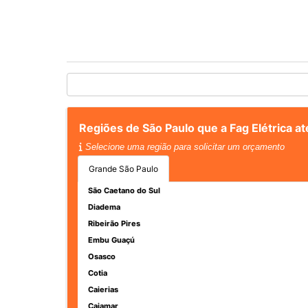
Regiões de São Paulo que a Fag Elétrica at
Selecione uma região para solicitar um orçamento
Grande São Paulo
São Caetano do Sul
Diadema
Ribeirão Pires
Embu Guaçú
Osasco
Cotia
Caierias
Cajamar