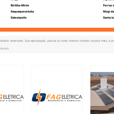
Biritiba Mirim
Ferraz 
Itaquaquecetuba
Mogi da
Salesópolis
Santa Is
 direito reservado. Sua reprodução, parcial ou total, mesmo citando nossos links, é p
utorais
.