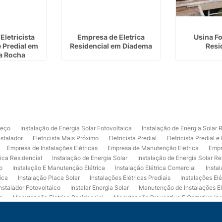
Eletricista
Empresa de Eletrica
Usina Fo
e Predial em
Residencial em Diadema
Resi
a Rocha
reço
Instalação de Energia Solar Fotovoltaica
Instalação de Energia Solar 
nstalador
Eletricista Mais Próximo
Eletricista Predial
Eletricista Predial e
Empresa de Instalações Elétricas
Empresa de Manutenção Eletrica
Empr
rica Residencial
Instalação de Energia Solar
Instalação de Energia Solar Re
o
Instalação E Manutenção Elétrica
Instalação Elétrica Comercial
Insta
ica
Instalação Placa Solar
Instalações Elétricas Prediais
Instalações Elé
nstalador Fotovoltaico
Instalar Energia Solar
Manutenção de Instalações El
a
Manutenção Eletrica Residencial
Manutenção Preventiva E Corretiva Ins
trica
Projeto de Instalações Elétricas
Projeto Elétrico Comercial
Projeto 
ços de Manutenção Elétrica
Usina de Energia Solar
Usina Fotovoltaica Co