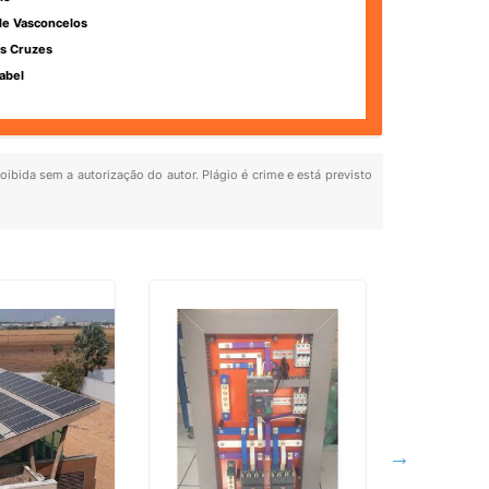
de Vasconcelos
s Cruzes
abel
roibida sem a autorização do autor. Plágio é crime e está previsto