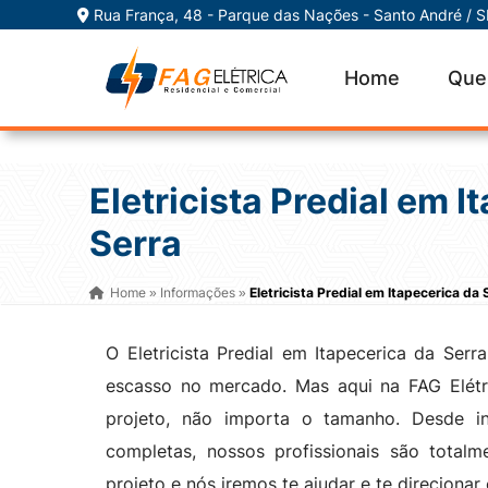
Rua França, 48 - Parque das Nações - Santo André / 
Home
Que
Eletricista Predial em I
Serra
Home
Informações
Eletricista Predial em Itapecerica da 
»
»
O Eletricista Predial em Itapecerica da Serr
escasso no mercado. Mas aqui na FAG Elétri
projeto, não importa o tamanho. Desde ins
completas, nossos profissionais são totalm
projeto e nós iremos te ajudar e te direcionar 