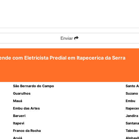
Enviar
ende com Eletricista Predial em Itapecerica da Serra
São Bernardo do Campo
Santo A
Guarulhos
Suzano
Mauá
Embu
Embu das Artes
Itapece
Barueri
Jandira
Itapevi
Santana
Franco da Rocha
Taboão 
Arujá
Alphavil