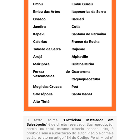
Embu
Embu Guaçú
Embu das Artes
Itapecerica da Serra
Osasco
Barueri
Jandira
Cotia
Itapevi
Santana de Parnaíba
Caierias
Franco da Rocha
Taboão da Serra
Cajamar
Arujá
Alphaville
Mairiporã
Biritiba Mirim
Ferraz de
Guararema
Vasconcelos
Itaquaquecetuba
Mogi das Cruzes
Poá
Salesópolis
Santa Isabel
Alto Tietê
O texto acima "
Eletricista Instalador em
Salesópolis
" é de direito reservado. Sua reprodução,
parcial ou total, mesmo citando nossos links, é
proibida sem a autorização do autor. Plágio é crime e
está previsto no artigo 184 do Código Penal. –
Lei n°