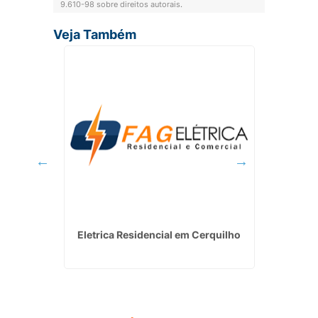
9.610-98 sobre direitos autorais
.
Veja Também
létricas
Eletrica Residencial em Cerquilho
Projet