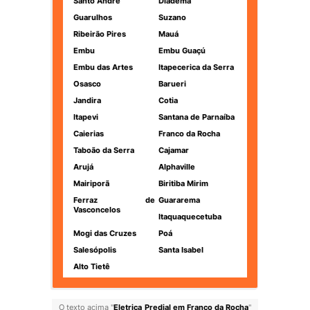
Santo André
Diadema
Guarulhos
Suzano
Ribeirão Pires
Mauá
Embu
Embu Guaçú
Embu das Artes
Itapecerica da Serra
Osasco
Barueri
Jandira
Cotia
Itapevi
Santana de Parnaíba
Caierias
Franco da Rocha
Taboão da Serra
Cajamar
Arujá
Alphaville
Mairiporã
Biritiba Mirim
Ferraz de
Guararema
Vasconcelos
Itaquaquecetuba
Mogi das Cruzes
Poá
Salesópolis
Santa Isabel
Alto Tietê
O texto acima "
Eletrica Predial em Franco da Rocha
"