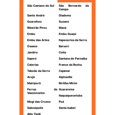
São Caetano do Sul
São Bernardo do
Campo
Santo André
Diadema
Guarulhos
Suzano
Ribeirão Pires
Mauá
Embu
Embu Guaçú
Embu das Artes
Itapecerica da Serra
Osasco
Barueri
Jandira
Cotia
Itapevi
Santana de Parnaíba
Caierias
Franco da Rocha
Taboão da Serra
Cajamar
Arujá
Alphaville
Mairiporã
Biritiba Mirim
Ferraz de
Guararema
Vasconcelos
Itaquaquecetuba
Mogi das Cruzes
Poá
Salesópolis
Santa Isabel
Alto Tietê