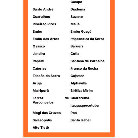
Campo
Santo André
Diadema
Guarulhos
Suzano
Ribeirão Pires
Mauá
Embu
Embu Guaçú
Embu das Artes
Itapecerica da Serra
Osasco
Barueri
Jandira
Cotia
Itapevi
Santana de Parnaíba
Caierias
Franco da Rocha
Taboão da Serra
Cajamar
Arujá
Alphaville
Mairiporã
Biritiba Mirim
Ferraz de
Guararema
Vasconcelos
Itaquaquecetuba
Mogi das Cruzes
Poá
Salesópolis
Santa Isabel
Alto Tietê