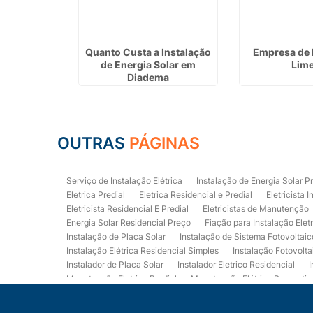
ica Predial
Quanto Custa a Instalação
Empresa de 
 Mor
de Energia Solar em
Lime
Diadema
OUTRAS
PÁGINAS
Serviço de Instalação Elétrica
Instalação de Energia Solar P
Eletrica Predial
Eletrica Residencial e Predial
Eletricista I
Eletricista Residencial E Predial
Eletricistas de Manutenção
Energia Solar Residencial Preço
Fiação para Instalação Elet
Instalação de Placa Solar
Instalação de Sistema Fotovoltaic
Instalação Elétrica Residencial Simples
Instalação Fotovolta
Instalador de Placa Solar
Instalador Eletrico Residencial
I
Manutenção Eletrica Predial
Manutenção Elétrica Preventiv
Orçamento de Instalação Elétrica Residencial
Projeto de Ele
Quadro Eletrica Residencial
Serviços de Eletricista
Servi