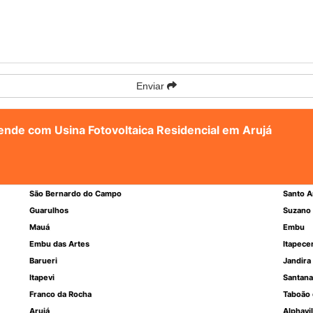
Enviar
tende com Usina Fotovoltaica Residencial em Arujá
São Bernardo do Campo
Santo A
Guarulhos
Suzano
Mauá
Embu
Embu das Artes
Itapece
Barueri
Jandira
Itapevi
Santana
Franco da Rocha
Taboão 
Arujá
Alphavil