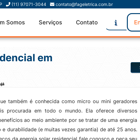
SP
(11) 97071-3044
contato@fageletrica.com.br
m Somos
Serviços
Contato
En
idencial em
ujá
, que também é conhecida como micro ou mini geradores
ais procurada em todo o mundo. Ela oferece diversos
benefícios ao meio ambiente por se tratar de uma energia
 e durabilidade (e muitas vezes garantia) de até 25 anos.
eços da energia solar residencial fale conosco e peça seu