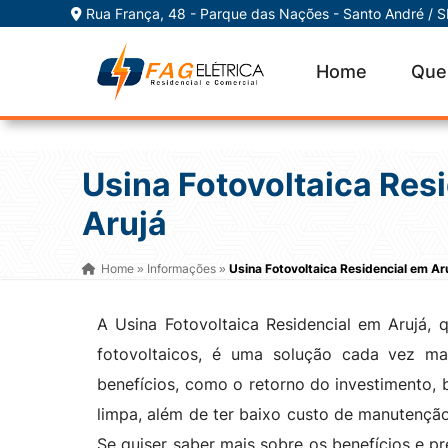
Rua França, 48 - Parque das Nações - Santo André / 
Home
Que
Usina Fotovoltaica Res
Arujá
Home
Informações
Usina Fotovoltaica Residencial em Ar
»
»
A Usina Fotovoltaica Residencial em Arujá
fotovoltaicos, é uma solução cada vez m
benefícios, como o retorno do investimento, 
limpa, além de ter baixo custo de manutenção
Se quiser saber mais sobre os benefícios e pr