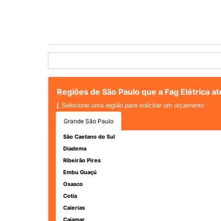
Regiões de São Paulo que a Fag Elétrica a
Selecione uma região para solicitar um orçamento
Grande São Paulo
São Caetano do Sul
Diadema
Ribeirão Pires
Embu Guaçú
Osasco
Cotia
Caierias
Cajamar