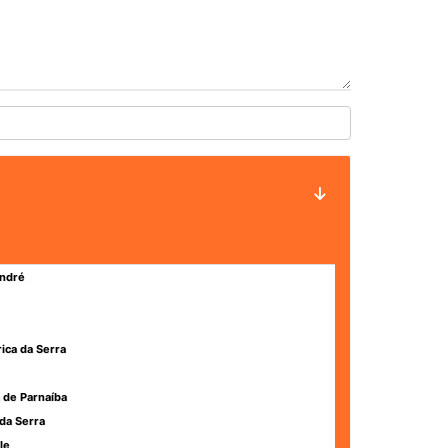
ndré
rica da Serra
 de Parnaíba
da Serra
le