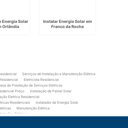
e Energia Solar
Instalar Energia Solar em
Eletrica Res
m Orlândia
Franco da Rocha
em
Residencial
Serviços de Instalação e Manutenção Elétrica
 Residencial
Eletricista Residencial
esa de Prestação de Serviços Eletricos
sidencial Preço
Instalação de Painel Solar
lação Eletrica Residencial
tricas Residenciais
Instalador de Energia Solar
étricas
Manutenção Elétrica
talações Elétricas
Eletrico Predial
Projeto Eletrico Residencial
mpleta
Usina Fotovoltaica Residencial