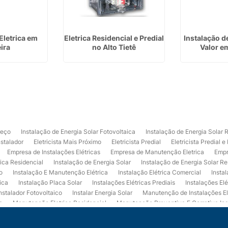
Eletrica em
Eletrica Residencial e Predial
Instalação d
ira
no Alto Tietê
Valor e
reço
Instalação de Energia Solar Fotovoltaica
Instalação de Energia Solar 
nstalador
Eletricista Mais Próximo
Eletricista Predial
Eletricista Predial e
Empresa de Instalações Elétricas
Empresa de Manutenção Eletrica
Empr
rica Residencial
Instalação de Energia Solar
Instalação de Energia Solar Re
o
Instalação E Manutenção Elétrica
Instalação Elétrica Comercial
Insta
ica
Instalação Placa Solar
Instalações Elétricas Prediais
Instalações Elé
nstalador Fotovoltaico
Instalar Energia Solar
Manutenção de Instalações El
a
Manutenção Eletrica Residencial
Manutenção Preventiva E Corretiva Ins
trica
Projeto de Instalações Elétricas
Projeto Elétrico Comercial
Projeto 
ços de Manutenção Elétrica
Usina de Energia Solar
Usina Fotovoltaica Co