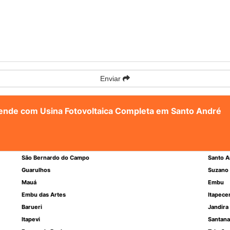
Enviar
atende com Usina Fotovoltaica Completa em Santo André
São Bernardo do Campo
Santo A
Guarulhos
Suzano
Mauá
Embu
Embu das Artes
Itapece
Barueri
Jandira
Itapevi
Santana