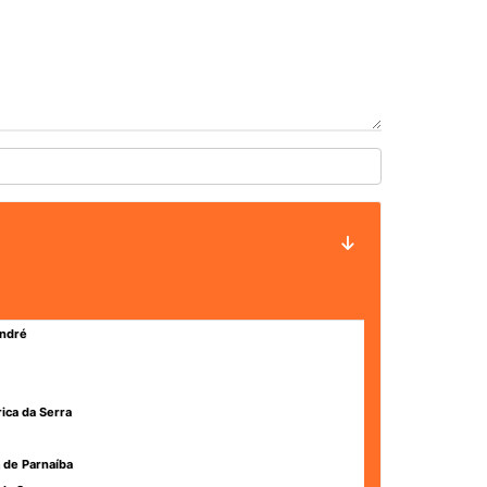
ndré
rica da Serra
 de Parnaíba