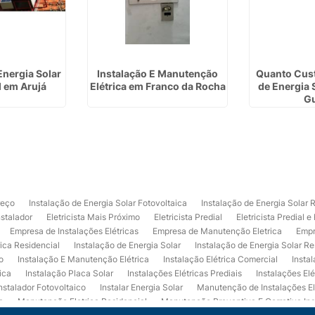
Energia Solar
Instalação E Manutenção
Quanto Cust
l em Arujá
Elétrica em Franco da Rocha
de Energia 
G
reço
Instalação de Energia Solar Fotovoltaica
Instalação de Energia Solar 
nstalador
Eletricista Mais Próximo
Eletricista Predial
Eletricista Predial e
Empresa de Instalações Elétricas
Empresa de Manutenção Eletrica
Empr
rica Residencial
Instalação de Energia Solar
Instalação de Energia Solar Re
o
Instalação E Manutenção Elétrica
Instalação Elétrica Comercial
Insta
ica
Instalação Placa Solar
Instalações Elétricas Prediais
Instalações Elé
nstalador Fotovoltaico
Instalar Energia Solar
Manutenção de Instalações El
a
Manutenção Eletrica Residencial
Manutenção Preventiva E Corretiva Ins