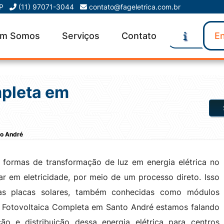
SP
(11) 97071-3044
contato@fageletrica.com.br
m Somos
Serviços
Contato
En
mpleta em
to André
 formas de transformação de luz em energia elétrica no
 em eletricidade, por meio de um processo direto. Isso
sas placas solares, também conhecidas como módulos
 Fotovoltaica Completa em Santo André estamos falando
o e distribuição dessa energia elétrica para centros