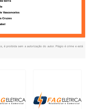
da Serra
le
de Vasconcelos
s Cruzes
abel
ks, é proibida sem a autorização do autor. Plágio é crime e está