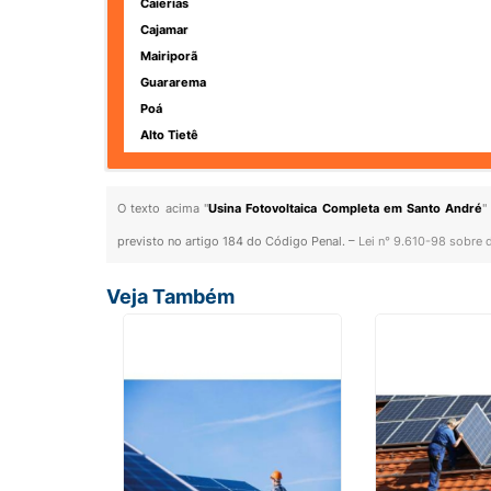
Caierias
Cajamar
Mairiporã
Guararema
Poá
Alto Tietê
O texto acima "
Usina Fotovoltaica Completa em Santo André
"
previsto no artigo 184 do Código Penal. –
Lei n° 9.610-98 sobre d
Veja Também