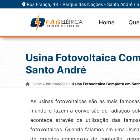
Rua França, 48 - Parque das Nações - Santo André / 
Home
Que
Usina Fotovoltaica Co
Santo André
Home
Informações
Usina Fotovoltaica Completa em San
»
»
As usinas fotovoltaicas são as mais famosas
mundo e fazem a conversão de radiação solar
acontece através da utilização das famo
fotovoltaicos. Quando falamos em uma Usina
de grandes complexos de captação, geraçã