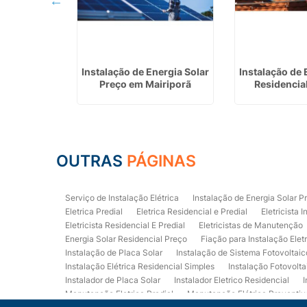
 Energia
Instalação de Energia Solar
Instalação de 
m Monte Mor
Preço em Mairiporã
Residencia
OUTRAS
PÁGINAS
Serviço de Instalação Elétrica
Instalação de Energia Solar P
Eletrica Predial
Eletrica Residencial e Predial
Eletricista I
Eletricista Residencial E Predial
Eletricistas de Manutenção
Energia Solar Residencial Preço
Fiação para Instalação Elet
Instalação de Placa Solar
Instalação de Sistema Fotovoltaic
Instalação Elétrica Residencial Simples
Instalação Fotovolta
Instalador de Placa Solar
Instalador Eletrico Residencial
I
Manutenção Eletrica Predial
Manutenção Elétrica Preventiv