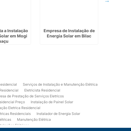
a a Instalação
Empresa de Instalação de
Instalaçã
Solar em Mogi
Energia Solar em Bilac
Elét
uaçu
Residencial
Serviços de Instalação e Manutenção Elétrica
 Residencial
Eletricista Residencial
esa de Prestação de Serviços Eletricos
sidencial Preço
Instalação de Painel Solar
lação Eletrica Residencial
tricas Residenciais
Instalador de Energia Solar
étricas
Manutenção Elétrica
talações Elétricas