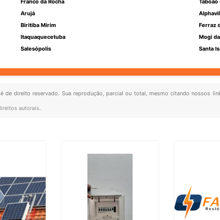
Franco da Rocha
Taboão 
Arujá
Alphavil
Biritiba Mirim
Ferraz 
Itaquaquecetuba
Mogi da
Salesópolis
Santa Is
 é de direito reservado. Sua reprodução, parcial ou total, mesmo citando nossos lin
ireitos autorais
.