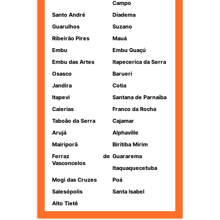
Campo
Santo André
Diadema
Guarulhos
Suzano
Ribeirão Pires
Mauá
Embu
Embu Guaçú
Embu das Artes
Itapecerica da Serra
Osasco
Barueri
Jandira
Cotia
Itapevi
Santana de Parnaíba
Caierias
Franco da Rocha
Taboão da Serra
Cajamar
Arujá
Alphaville
Mairiporã
Biritiba Mirim
Ferraz de
Guararema
Vasconcelos
Itaquaquecetuba
Mogi das Cruzes
Poá
Salesópolis
Santa Isabel
Alto Tietê