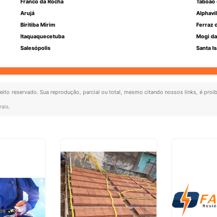
Franco da Rocha
Taboão 
Arujá
Alphavil
Biritiba Mirim
Ferraz 
Itaquaquecetuba
Mogi da
Salesópolis
Santa Is
ireito reservado. Sua reprodução, parcial ou total, mesmo citando nossos links, é proi
rais
.