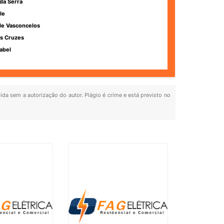
da Serra
le
de Vasconcelos
s Cruzes
abel
bida sem a autorização do autor. Plágio é crime e está previsto no