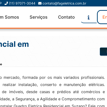
SP
(11) 97071-3044
contato@fageletrica.com.br
m Somos
Serviços
Contato
En
ncial em
no
 mercado, formada por os mais variados profissionais.
realizar instalação, conserto e manutenção elétricas.
 de imóveis, desde casas e prédios até comércios e
lidade, a Segurança, a Agilidade e Comprometimento com
instalar Quadro Eletrica Residencial em Suzano? Fale com