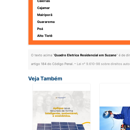
Caierias
Cajamar
Mairiporã
Guararema
Poá
Alto Tietê
O texto acima "
Quadro Eletrica Residencial em Suzano
" é de d
artigo 184 do Código Penal. –
Lei n° 9.610-98 sobre direitos auto
Veja Também