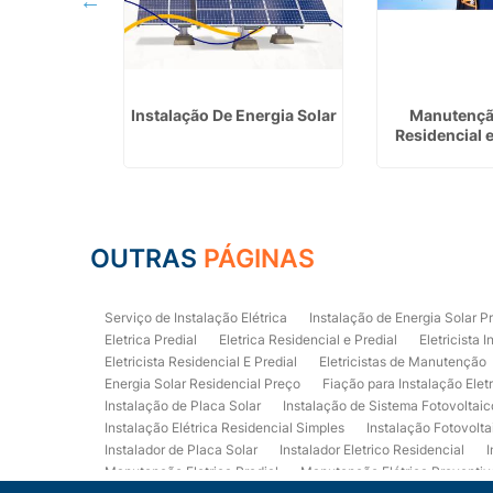
ica Predial
Instalação De Energia Solar
Manutenção
lhos
Residencial
OUTRAS
PÁGINAS
Serviço de Instalação Elétrica
Instalação de Energia Solar P
Eletrica Predial
Eletrica Residencial e Predial
Eletricista I
Eletricista Residencial E Predial
Eletricistas de Manutenção
Energia Solar Residencial Preço
Fiação para Instalação Elet
Instalação de Placa Solar
Instalação de Sistema Fotovoltaic
Instalação Elétrica Residencial Simples
Instalação Fotovolta
Instalador de Placa Solar
Instalador Eletrico Residencial
I
Manutenção Eletrica Predial
Manutenção Elétrica Preventiv