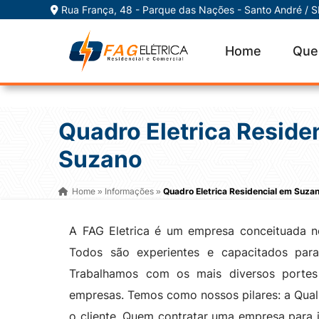
Rua França, 48 - Parque das Nações - Santo André / 
Home
Que
Quadro Eletrica Reside
Suzano
Home
Informações
Quadro Eletrica Residencial em Suza
»
»
A FAG Eletrica é um empresa conceituada no
Todos são experientes e capacitados para 
Trabalhamos com os mais diversos portes
empresas. Temos como nossos pilares: a Qua
o cliente. Quem contratar uma empresa para 