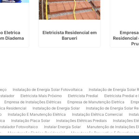
 Eletrica
Eletricista Residencial em
Empresa 
 em Diadema
Barueri
Residencial
Pru
reço
Instalação de Energia Solar Fotovoltaica
Instalação de Energia Solar 
nstalador
Eletricista Mais Próximo
Eletricista Predial
Eletricista Predial e
Empresa de Instalações Elétricas
Empresa de Manutenção Eletrica
Empr
rica Residencial
Instalação de Energia Solar
Instalação de Energia Solar Re
o
Instalação E Manutenção Elétrica
Instalação Elétrica Comercial
Insta
ica
Instalação Placa Solar
Instalações Elétricas Prediais
Instalações Elé
nstalador Fotovoltaico
Instalar Energia Solar
Manutenção de Instalações El
a
Manutenção Eletrica Residencial
Manutenção Preventiva E Corretiva Ins