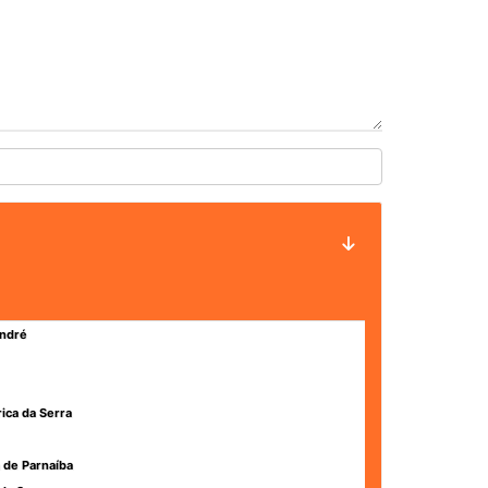
ndré
rica da Serra
 de Parnaíba