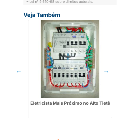
–
Lei n° 9.610-98 sobre direitos autorais
.
Veja Também
lar
Eletricista Mais Próximo no Alto Tietê
Eletr
Morato