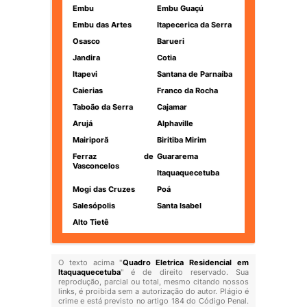
Embu
Embu Guaçú
Embu das Artes
Itapecerica da Serra
Osasco
Barueri
Jandira
Cotia
Itapevi
Santana de Parnaíba
Caierias
Franco da Rocha
Taboão da Serra
Cajamar
Arujá
Alphaville
Mairiporã
Biritiba Mirim
Ferraz de
Guararema
Vasconcelos
Itaquaquecetuba
Mogi das Cruzes
Poá
Salesópolis
Santa Isabel
Alto Tietê
O texto acima "
Quadro Eletrica Residencial em
Itaquaquecetuba
" é de direito reservado. Sua
reprodução, parcial ou total, mesmo citando nossos
links, é proibida sem a autorização do autor. Plágio é
crime e está previsto no artigo 184 do Código Penal.