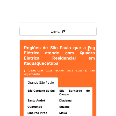
Enviar
Regiões de São Paulo que a Fag
Elétrica atende com Quadro
Eletrica Residencial em
Itaquaquecetuba
Selecione uma região para solicitar um
orçamento
Grande São Paulo
São Caetano do Sul
São Bernardo do
Campo
Santo André
Diadema
Guarulhos
Suzano
Ribeirão Pires
Mauá