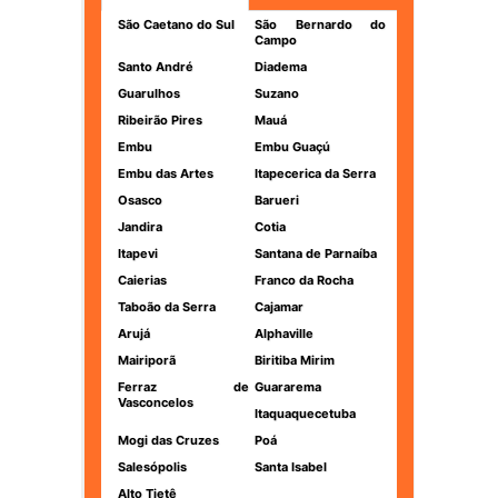
São Caetano do Sul
São Bernardo do
Campo
Santo André
Diadema
Guarulhos
Suzano
Ribeirão Pires
Mauá
Embu
Embu Guaçú
Embu das Artes
Itapecerica da Serra
Osasco
Barueri
Jandira
Cotia
Itapevi
Santana de Parnaíba
Caierias
Franco da Rocha
Taboão da Serra
Cajamar
Arujá
Alphaville
Mairiporã
Biritiba Mirim
Ferraz de
Guararema
Vasconcelos
Itaquaquecetuba
Mogi das Cruzes
Poá
Salesópolis
Santa Isabel
Alto Tietê