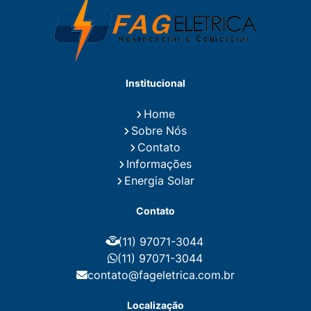
Eletricista Residencial E Predial
Eletricistas de Manutenção
Empresa de Instalações Elétricas
Empresa de Manutenção Eletrica
Empresa de Prestação de Serviços Eletricos
Energia Solar Residencial Preço
Institucional
Fiação para Instalação Eletrica Residencial
Instalação de Energia Solar
Home
Instalação de Energia Solar Residencial Preço
Sobre Nós
Instalação de Painel Solar
Instalação de Placa Solar
Contato
Instalação de Sistema Fotovoltaico
Informações
Instalação E Manutenção Elétrica
Energia Solar
Instalação Elétrica Comercial
Instalação Eletrica Residencial
Contato
Instalação Elétrica Residencial Simples
Instalação Fotovoltaica
Instalação Placa Solar
(11) 97071-3044
Instalações Elétricas Prediais
Instalações Elétricas Residenciais
(11) 97071-3044
Instalador de Energia Solar
contato@fageletrica.com.br
Instalador de Placa Solar
Instalador Eletrico Residencial
Localização
Instalador Fotovoltaico
Instalar Energia Solar