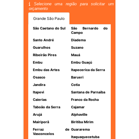
Selecione uma região para solicitar um
orçamento
Grande São Paulo
São Caetano do Sul
São Bernardo do
Campo
Santo André
Diadema
Guarulhos
Suzano
Ribeirão Pires
Mauá
Embu
Embu Guaçú
Embu das Artes
Itapecerica da Serra
Osasco
Barueri
Jandira
Cotia
Itapevi
Santana de Parnaíba
Caierias
Franco da Rocha
Taboão da Serra
Cajamar
Arujá
Alphaville
Mairiporã
Biritiba Mirim
Ferraz de
Guararema
Vasconcelos
Itaquaquecetuba