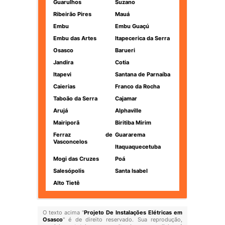
Guarulhos
Suzano
Ribeirão Pires
Mauá
Embu
Embu Guaçú
Embu das Artes
Itapecerica da Serra
Osasco
Barueri
Jandira
Cotia
Itapevi
Santana de Parnaíba
Caierias
Franco da Rocha
Taboão da Serra
Cajamar
Arujá
Alphaville
Mairiporã
Biritiba Mirim
Ferraz de
Guararema
Vasconcelos
Itaquaquecetuba
Mogi das Cruzes
Poá
Salesópolis
Santa Isabel
Alto Tietê
O texto acima "
Projeto De Instalações Elétricas em
Osasco
" é de direito reservado. Sua reprodução,