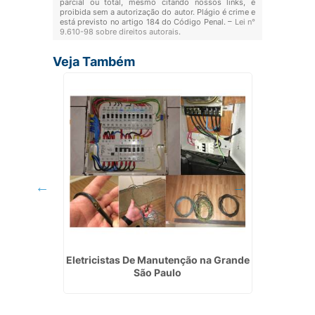
parcial ou total, mesmo citando nossos links, é
proibida sem a autorização do autor. Plágio é crime e
está previsto no artigo 184 do Código Penal. –
Lei n°
9.610-98 sobre direitos autorais
.
Veja Também
u Guaçú
Eletricistas De Manutenção na Grande
Empre
São Paulo