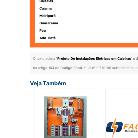
Caierias
Cajamar
Mairiporã
Guararema
Poá
Alto Tietê
O texto acima "
Projeto De Instalações Elétricas em Caieiras
" é 
no artigo 184 do Código Penal. –
Lei n° 9.610-98 sobre direitos a
Veja Também