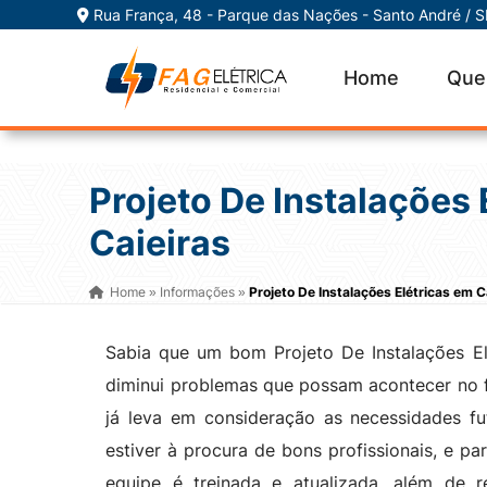
Rua França, 48 - Parque das Nações - Santo André / 
Home
Que
Projeto De Instalações 
Caieiras
Home
Informações
Projeto De Instalações Elétricas em C
»
»
Sabia que um bom Projeto De Instalações Elé
diminui problemas que possam acontecer no f
já leva em consideração as necessidades fut
estiver à procura de bons profissionais, e par
equipe é treinada e atualizada, além de r