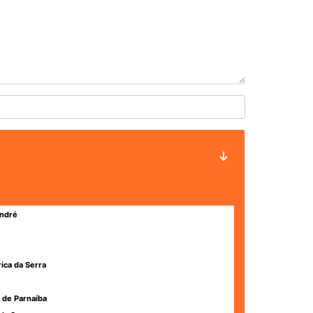
ndré
rica da Serra
 de Parnaíba