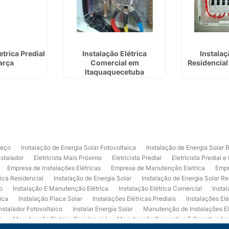
trica Predial
Instalação Elétrica
Instalaç
arça
Comercial em
Residencial
Itaquaquecetuba
reço
Instalação de Energia Solar Fotovoltaica
Instalação de Energia Solar 
nstalador
Eletricista Mais Próximo
Eletricista Predial
Eletricista Predial e
Empresa de Instalações Elétricas
Empresa de Manutenção Eletrica
Empr
rica Residencial
Instalação de Energia Solar
Instalação de Energia Solar Re
o
Instalação E Manutenção Elétrica
Instalação Elétrica Comercial
Insta
ica
Instalação Placa Solar
Instalações Elétricas Prediais
Instalações Elé
nstalador Fotovoltaico
Instalar Energia Solar
Manutenção de Instalações El
a
Manutenção Eletrica Residencial
Manutenção Preventiva E Corretiva Ins