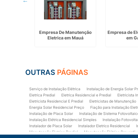
Manutenção
Empresa De Manutenção
Empresa de Ele
 Bernardo do
Eletrica em Mauá
em G
o
OUTRAS
PÁGINAS
Serviço de Instalação Elétrica
Instalação de Energia Solar P
Eletrica Predial
Eletrica Residencial e Predial
Eletricista I
Eletricista Residencial E Predial
Eletricistas de Manutenção
Energia Solar Residencial Preço
Fiação para Instalação Elet
Instalação de Placa Solar
Instalação de Sistema Fotovoltaic
Instalação Elétrica Residencial Simples
Instalação Fotovolta
Instalador de Placa Solar
Instalador Eletrico Residencial
I
Manutenção Eletrica Predial
Manutenção Elétrica Preventiv