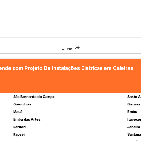
Enviar
tende com Projeto De Instalações Elétricas em Caieiras
São Bernardo do Campo
Santo A
Guarulhos
Suzano
Mauá
Embu
Embu das Artes
Itapece
Barueri
Jandira
Itapevi
Santana