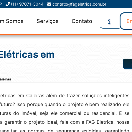
SP
(11) 97071-3044
contato@fageletrica.com.br
m Somos
Serviços
Contato
En
Elétricas em
aieiras
tricas em Caieiras além de trazer soluções inteligentes
uturo? Isso porque quando o projeto é bem realizado ele
uras do imóvel, seja ele comercial ou residencial. E se
a garantir o projeto ideal, fale com a FAG Eletrica, nossa
espeitar as normas de segurança exigidas, garantindo