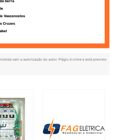
da Serra
le
de Vasconcelos
s Cruzes
abel
roibida sem a autorização do autor. Plágio é crime e está previsto