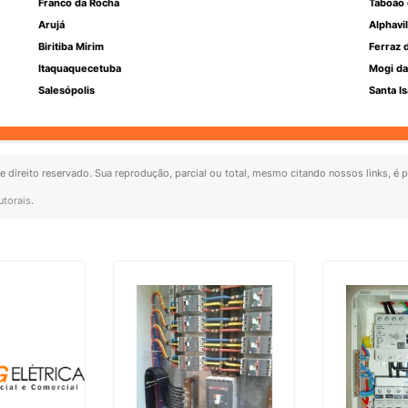
Franco da Rocha
Taboão 
Arujá
Alphavil
Biritiba Mirim
Ferraz 
Itaquaquecetuba
Mogi da
Salesópolis
Santa Is
de direito reservado. Sua reprodução, parcial ou total, mesmo citando nossos links, é p
utorais
.