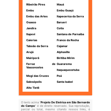
Ribeirão Pires
Mauá
Embu
Embu Guaçú
Embu das Artes
Itapecerica da Serra
Osasco
Barueri
Jandira
Cotia
Itapevi
Santana de Parnaíba
Caierias
Franco da Rocha
Taboão da Serra
Cajamar
Arujá
Alphaville
Mairiporã
Biritiba Mirim
Ferraz de
Guararema
Vasconcelos
Itaquaquecetuba
Mogi das Cruzes
Poá
Salesópolis
Santa Isabel
Alto Tietê
O texto acima "
Projeto De Eletrica em São Bernardo
do Campo
" é de direito reservado. Sua reprodução,
parcial ou total, mesmo citando nossos links, é