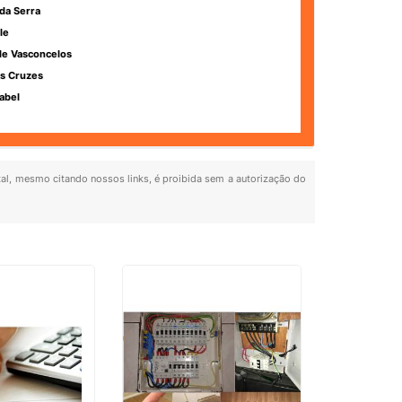
da Serra
le
de Vasconcelos
s Cruzes
abel
otal, mesmo citando nossos links, é proibida sem a autorização do