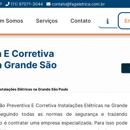
SP
(11) 97071-3044
contato@fageletrica.com.br
m Somos
Serviços
Contato
En
 E Corretiva
na Grande São
stalações Elétricas na Grande São Paulo
o Preventiva E Corretiva Instalações Elétricas na Grande
 seguindo todas as normas de segurança e trazendo
io é contratar uma empresa especializada. Para isso pode