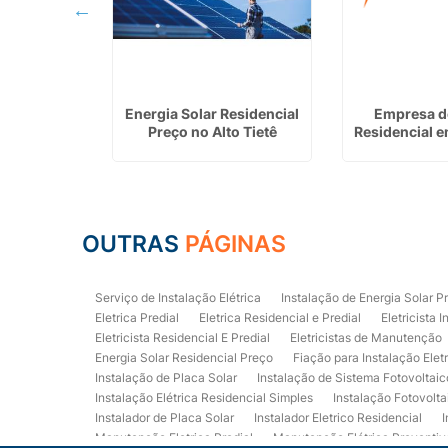
ergia Solar
Energia Solar Residencial
Empresa de
em Bariri
Preço no Alto Tietê
Residencial 
OUTRAS
PÁGINAS
Serviço de Instalação Elétrica
Instalação de Energia Solar P
Eletrica Predial
Eletrica Residencial e Predial
Eletricista I
Eletricista Residencial E Predial
Eletricistas de Manutenção
Energia Solar Residencial Preço
Fiação para Instalação Elet
Instalação de Placa Solar
Instalação de Sistema Fotovoltaic
Instalação Elétrica Residencial Simples
Instalação Fotovolta
Instalador de Placa Solar
Instalador Eletrico Residencial
I
Manutenção Eletrica Predial
Manutenção Elétrica Preventiv