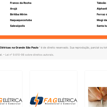
Franco da Rocha
Taboão 
Arujá
Alphavil
Biritiba Mirim
Ferraz 
Itaquaquecetuba
Mogi da
Salesópolis
Santa Is
Elétricas na Grande São Paulo
" é de direito reservado. Sua reprodução, parcial ou t
al. –
Lei n° 9.610-98 sobre direitos autorais
.