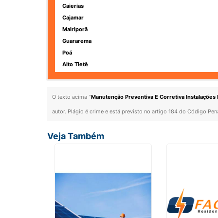
Caierias
Cajamar
Mairiporã
Guararema
Poá
Alto Tietê
O texto acima "
Manutenção Preventiva E Corretiva Instalações 
autor. Plágio é crime e está previsto no artigo 184 do Código Pen
Veja Também