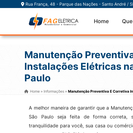
Rua França, 48 - Parque das Nações - Santo André / 
Home
Que
Manutenção Preventiva
Instalações Elétricas 
Paulo
Home
Informações
Manutenção Preventiva E Corretiva In
»
»
A melhor maneira de garantir que a Manutençã
São Paulo seja feita de forma correta,
tranquilidade para você, sua casa ou comérc