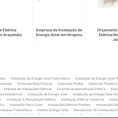
 Eletrica
Empresa de Instalação de
Orçamento 
em Araçatuba
Energia Solar em Itirapina
Elétrica R
Ja
reço
Instalação de Energia Solar Fotovoltaica
Instalação de Energia Solar 
nstalador
Eletricista Mais Próximo
Eletricista Predial
Eletricista Predial e
Empresa de Instalações Elétricas
Empresa de Manutenção Eletrica
Empr
rica Residencial
Instalação de Energia Solar
Instalação de Energia Solar Re
o
Instalação E Manutenção Elétrica
Instalação Elétrica Comercial
Insta
ica
Instalação Placa Solar
Instalações Elétricas Prediais
Instalações Elé
nstalador Fotovoltaico
Instalar Energia Solar
Manutenção de Instalações El
a
Manutenção Eletrica Residencial
Manutenção Preventiva E Corretiva Ins