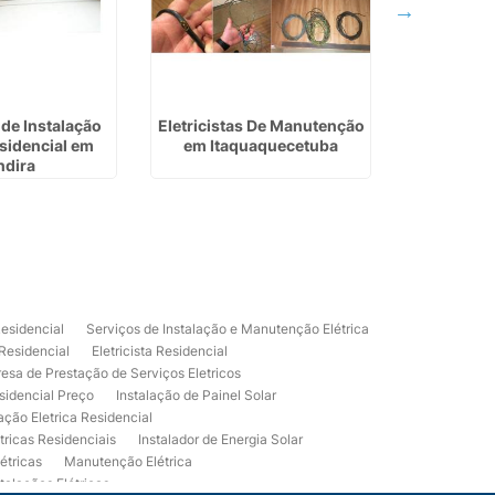
de Instalação
Eletricistas De Manutenção
Empresa 
esidencial em
em Itaquaquecetuba
Cân
ndira
Residencial
Serviços de Instalação e Manutenção Elétrica
 Residencial
Eletricista Residencial
esa de Prestação de Serviços Eletricos
sidencial Preço
Instalação de Painel Solar
lação Eletrica Residencial
tricas Residenciais
Instalador de Energia Solar
étricas
Manutenção Elétrica
talações Elétricas