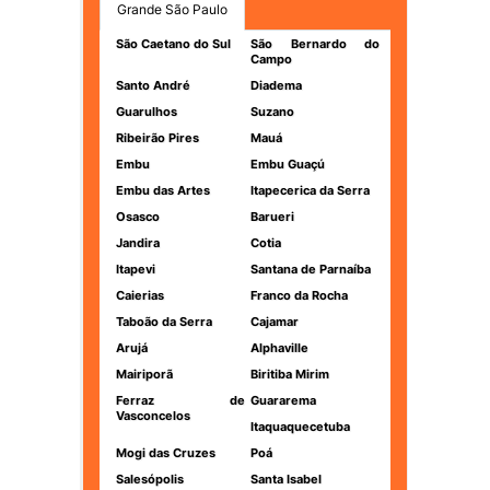
Grande São Paulo
São Caetano do Sul
São Bernardo do
Campo
Santo André
Diadema
Guarulhos
Suzano
Ribeirão Pires
Mauá
Embu
Embu Guaçú
Embu das Artes
Itapecerica da Serra
Osasco
Barueri
Jandira
Cotia
Itapevi
Santana de Parnaíba
Caierias
Franco da Rocha
Taboão da Serra
Cajamar
Arujá
Alphaville
Mairiporã
Biritiba Mirim
Ferraz de
Guararema
Vasconcelos
Itaquaquecetuba
Mogi das Cruzes
Poá
Salesópolis
Santa Isabel