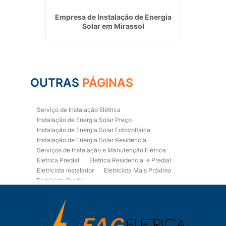
lar
Empresa de Instalação de Energia
Instala
s
Solar em Mirassol
OUTRAS
PÁGINAS
Serviço de Instalação Elétrica
Instalação de Energia Solar Preço
Instalação de Energia Solar Fotovoltaica
Instalação de Energia Solar Residencial
Serviços de Instalação e Manutenção Elétrica
Eletrica Predial
Eletrica Residencial e Predial
Eletricista Instalador
Eletricista Mais Próximo
Eletricista Predial
Eletricista Predial e Residencial
Eletricista Residencial
Eletricista Residencial E Predial
Eletricistas de Manutenção