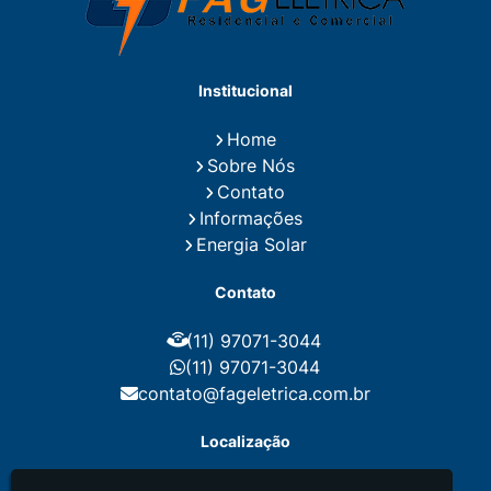
Empresa de Instalações Elétricas
Empresa de Manutenção Eletrica
Empresa de Prestação de Serviços Eletricos
Energia Solar Residencial Preço
Institucional
Fiação para Instalação Eletrica Residencial
Instalação de Energia Solar
Home
Instalação de Energia Solar Residencial Preço
Sobre Nós
Instalação de Painel Solar
Instalação de Placa Solar
Contato
Instalação de Sistema Fotovoltaico
Informações
Instalação E Manutenção Elétrica
Energia Solar
Instalação Elétrica Comercial
Instalação Eletrica Residencial
Contato
Instalação Elétrica Residencial Simples
Instalação Fotovoltaica
Instalação Placa Solar
(11) 97071-3044
Instalações Elétricas Prediais
Instalações Elétricas Residenciais
(11) 97071-3044
Instalador de Energia Solar
contato@fageletrica.com.br
Instalador de Placa Solar
Instalador Eletrico Residencial
Localização
Instalador Fotovoltaico
Instalar Energia Solar
Manutenção de Instalações Elétricas
Rua França, 48 - Parque das Nações -