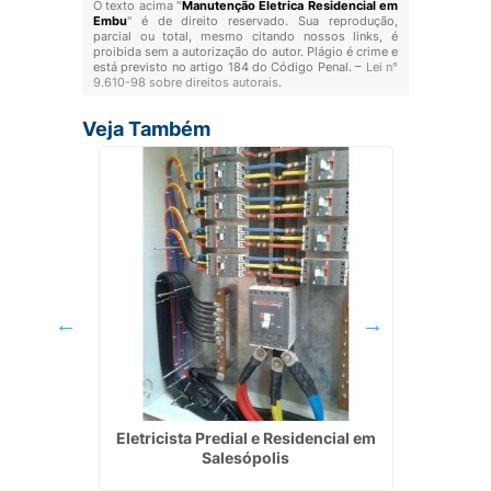
O texto acima "
Manutenção Eletrica Residencial em
Embu
" é de direito reservado. Sua reprodução,
parcial ou total, mesmo citando nossos links, é
proibida sem a autorização do autor. Plágio é crime e
está previsto no artigo 184 do Código Penal. –
Lei n°
9.610-98 sobre direitos autorais
.
Veja Também
 em Poá
Eletricista Predial e Residencial em
Eletric
Salesópolis