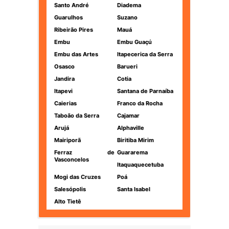
Santo André
Diadema
Guarulhos
Suzano
Ribeirão Pires
Mauá
Embu
Embu Guaçú
Embu das Artes
Itapecerica da Serra
Osasco
Barueri
Jandira
Cotia
Itapevi
Santana de Parnaíba
Caierias
Franco da Rocha
Taboão da Serra
Cajamar
Arujá
Alphaville
Mairiporã
Biritiba Mirim
Ferraz de
Guararema
Vasconcelos
Itaquaquecetuba
Mogi das Cruzes
Poá
Salesópolis
Santa Isabel
Alto Tietê