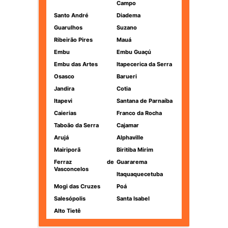
Campo
Santo André
Diadema
Guarulhos
Suzano
Ribeirão Pires
Mauá
Embu
Embu Guaçú
Embu das Artes
Itapecerica da Serra
Osasco
Barueri
Jandira
Cotia
Itapevi
Santana de Parnaíba
Caierias
Franco da Rocha
Taboão da Serra
Cajamar
Arujá
Alphaville
Mairiporã
Biritiba Mirim
Ferraz de
Guararema
Vasconcelos
Itaquaquecetuba
Mogi das Cruzes
Poá
Salesópolis
Santa Isabel
Alto Tietê