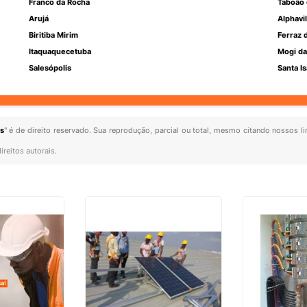
Franco da Rocha
Taboão 
Arujá
Alphavil
Biritiba Mirim
Ferraz 
Itaquaquecetuba
Mogi da
Salesópolis
Santa Is
s
" é de direito reservado. Sua reprodução, parcial ou total, mesmo citando nossos li
ireitos autorais
.