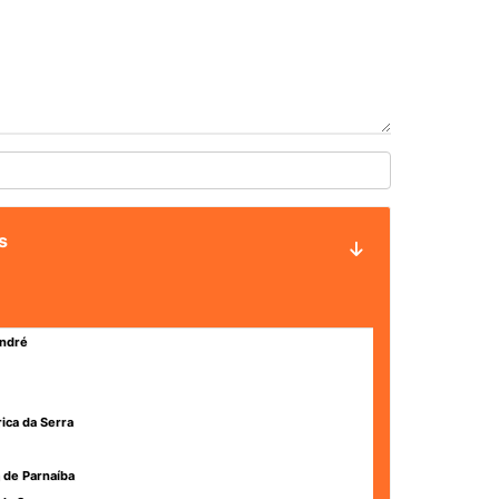
s
ndré
rica da Serra
 de Parnaíba