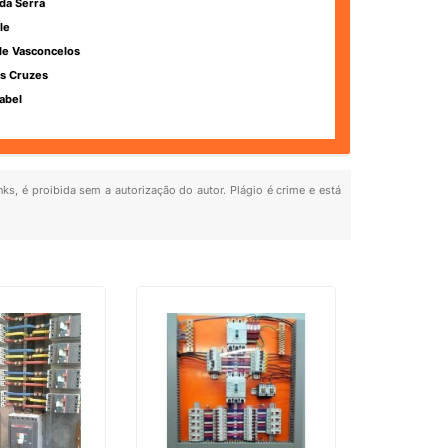
da Serra
le
de Vasconcelos
s Cruzes
abel
nks, é proibida sem a autorização do autor. Plágio é crime e está