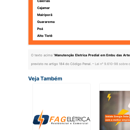
Caierias
Cajamar
Mairiporã
Guararema
Poá
Alto Tietê
O texto acima "
Manutenção Eletrica Predial em Embu das Arte
previsto no artigo 184 do Código Penal. –
Lei n° 9.610-98 sobre d
Veja Também