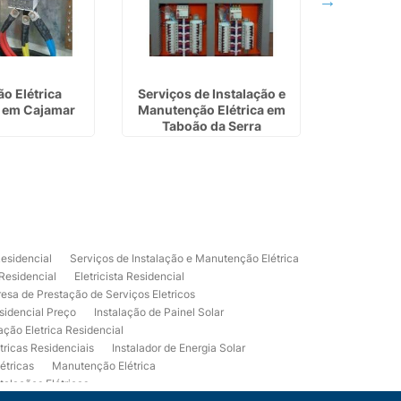
ão Elétrica
Serviços de Instalação e
Empresa d
 em Cajamar
Manutenção Elétrica em
Energ
Taboão da Serra
Ja
Residencial
Serviços de Instalação e Manutenção Elétrica
 Residencial
Eletricista Residencial
esa de Prestação de Serviços Eletricos
sidencial Preço
Instalação de Painel Solar
lação Eletrica Residencial
tricas Residenciais
Instalador de Energia Solar
étricas
Manutenção Elétrica
talações Elétricas