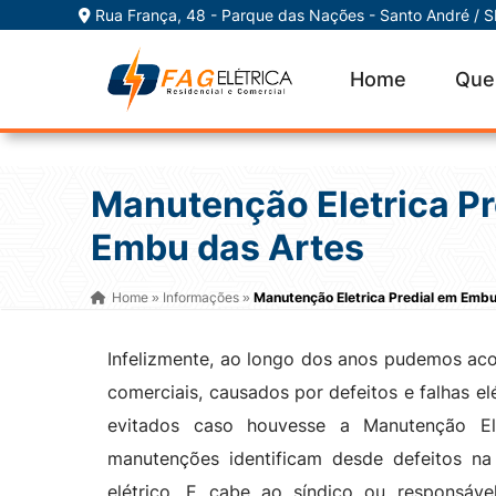
Rua França, 48 - Parque das Nações - Santo André / 
Home
Que
Manutenção Eletrica Pr
Embu das Artes
Home
Informações
Manutenção Eletrica Predial em Embu
»
»
Infelizmente, ao longo dos anos pudemos aco
comerciais, causados por defeitos e falhas e
evitados caso houvesse a Manutenção El
manutenções identificam desde defeitos na
elétrico. E cabe ao síndico ou responsáv