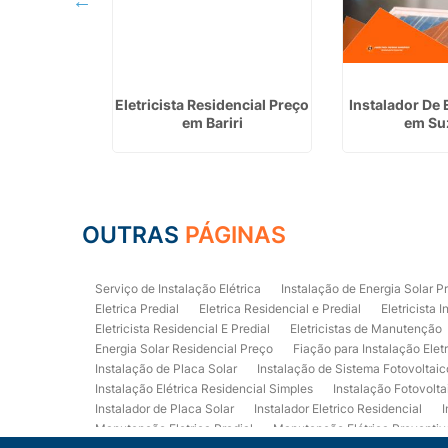
tricista em
Eletricista Residencial Preço
Instalador De 
ma
em Bariri
em Su
OUTRAS
PÁGINAS
Serviço de Instalação Elétrica
Instalação de Energia Solar P
Eletrica Predial
Eletrica Residencial e Predial
Eletricista I
Eletricista Residencial E Predial
Eletricistas de Manutenção
Energia Solar Residencial Preço
Fiação para Instalação Elet
Instalação de Placa Solar
Instalação de Sistema Fotovoltaic
Instalação Elétrica Residencial Simples
Instalação Fotovolta
Instalador de Placa Solar
Instalador Eletrico Residencial
I
Manutenção Eletrica Predial
Manutenção Elétrica Preventiv