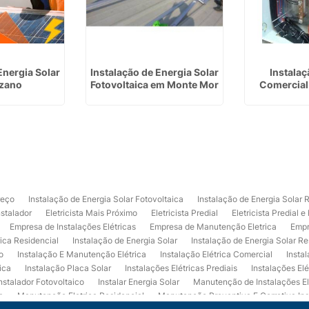
Energia Solar
Instalação de Energia Solar
Instalaç
zano
Fotovoltaica em Monte Mor
Comercial
reço
Instalação de Energia Solar Fotovoltaica
Instalação de Energia Solar 
nstalador
Eletricista Mais Próximo
Eletricista Predial
Eletricista Predial e
Empresa de Instalações Elétricas
Empresa de Manutenção Eletrica
Empr
rica Residencial
Instalação de Energia Solar
Instalação de Energia Solar Re
o
Instalação E Manutenção Elétrica
Instalação Elétrica Comercial
Insta
ica
Instalação Placa Solar
Instalações Elétricas Prediais
Instalações Elé
nstalador Fotovoltaico
Instalar Energia Solar
Manutenção de Instalações El
a
Manutenção Eletrica Residencial
Manutenção Preventiva E Corretiva Ins