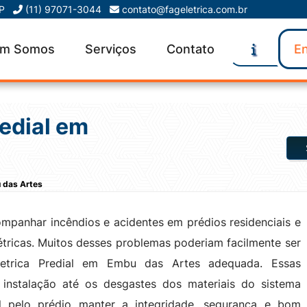
SP
(11) 97071-3044
contato@fageletrica.com.br
m Somos
Serviços
Contato
En
edial em
 das Artes
mpanhar incêndios e acidentes em prédios residenciais e
létricas. Muitos desses problemas poderiam facilmente ser
etrica Predial em Embu das Artes adequada. Essas
 instalação até os desgastes dos materiais do sistema
el pelo prédio manter a integridade, segurança e bom