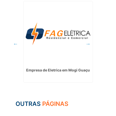
ldo Cruz
Empresa de Eletrica em Mogi Guaçu
In
Fo
OUTRAS
PÁGINAS