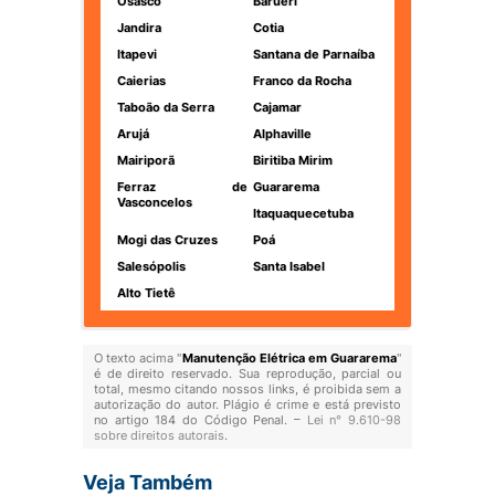
Osasco
Barueri
Jandira
Cotia
Itapevi
Santana de Parnaíba
Caierias
Franco da Rocha
Taboão da Serra
Cajamar
Arujá
Alphaville
Mairiporã
Biritiba Mirim
Ferraz de
Guararema
Vasconcelos
Itaquaquecetuba
Mogi das Cruzes
Poá
Salesópolis
Santa Isabel
Alto Tietê
O texto acima "
Manutenção Elétrica em Guararema
"
é de direito reservado. Sua reprodução, parcial ou
total, mesmo citando nossos links, é proibida sem a
autorização do autor. Plágio é crime e está previsto
no artigo 184 do Código Penal. –
Lei n° 9.610-98
sobre direitos autorais
.
Veja Também