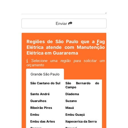
Enviar
Regiões de São Paulo que a Fag
Elétrica atende com Manutenção
Elétrica em Guararema
Selecione uma região para solicitar um
orçamento
Grande São Paulo
São Caetano do Sul
São Bernardo do
Campo
Santo André
Diadema
Guarulhos
Suzano
Ribeirão Pires
Mauá
Embu
Embu Guaçú
Embu das Artes
Itapecerica da Serra