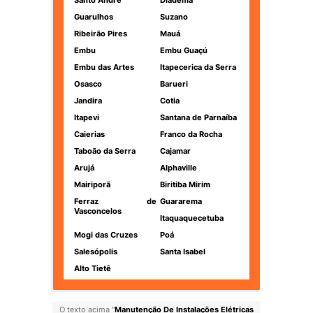
Santo André
Diadema
Guarulhos
Suzano
Ribeirão Pires
Mauá
Embu
Embu Guaçú
Embu das Artes
Itapecerica da Serra
Osasco
Barueri
Jandira
Cotia
Itapevi
Santana de Parnaíba
Caierias
Franco da Rocha
Taboão da Serra
Cajamar
Arujá
Alphaville
Mairiporã
Biritiba Mirim
Ferraz de
Guararema
Vasconcelos
Itaquaquecetuba
Mogi das Cruzes
Poá
Salesópolis
Santa Isabel
Alto Tietê
O texto acima "
Manutenção De Instalações Elétricas