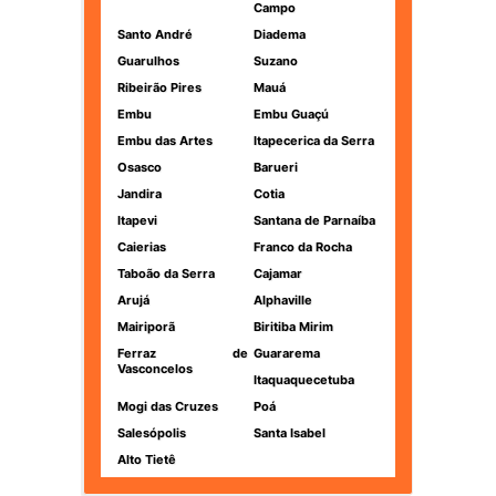
Campo
Santo André
Diadema
Guarulhos
Suzano
Ribeirão Pires
Mauá
Embu
Embu Guaçú
Embu das Artes
Itapecerica da Serra
Osasco
Barueri
Jandira
Cotia
Itapevi
Santana de Parnaíba
Caierias
Franco da Rocha
Taboão da Serra
Cajamar
Arujá
Alphaville
Mairiporã
Biritiba Mirim
Ferraz de
Guararema
Vasconcelos
Itaquaquecetuba
Mogi das Cruzes
Poá
Salesópolis
Santa Isabel
Alto Tietê