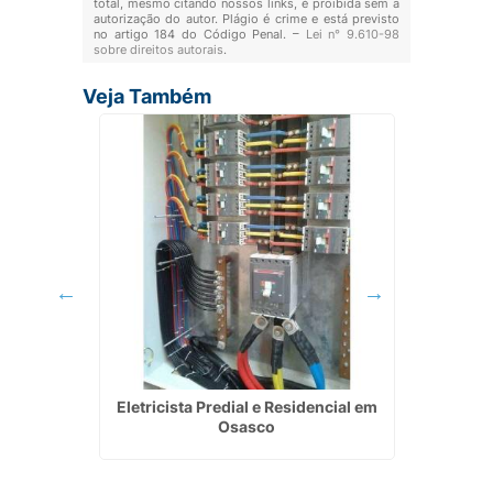
total, mesmo citando nossos links, é proibida sem a
autorização do autor. Plágio é crime e está previsto
no artigo 184 do Código Penal. –
Lei n° 9.610-98
sobre direitos autorais
.
Veja Também
cial em
Eletricista Predial e Residencial em
Serviço
Osasco