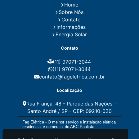
Home
Instalação de Energia Solar Residencial Preço
Sobre Nós
Instalação de Painel Solar
Instalação de Placa Solar
Contato
Instalação de Sistema Fotovoltaico
Informações
Instalação E Manutenção Elétrica
Energia Solar
Instalação Elétrica Comercial
Instalação Eletrica Residencial
Contato
Instalação Elétrica Residencial Simples
Instalação Fotovoltaica
Instalação Placa Solar
(11) 97071-3044
Instalações Elétricas Prediais
Instalações Elétricas Residenciais
(11) 97071-3044
Instalador de Energia Solar
contato@fageletrica.com.br
Instalador de Placa Solar
Instalador Eletrico Residencial
Localização
Instalador Fotovoltaico
Instalar Energia Solar
Manutenção de Instalações Elétricas
Rua França, 48 - Parque das Nações -
Manutenção Elétrica
Santo André / SP - CEP: 09210-020
Manutenção Eletrica Predial
Manutenção Elétrica Preventiva
Fag Elétrica - O melhor serviço e instalação elétrica
Manutenção Eletrica Residencial
residencial e comercial do ABC Paulista
Manutenção Preventiva E Corretiva Instalações
Elétricas