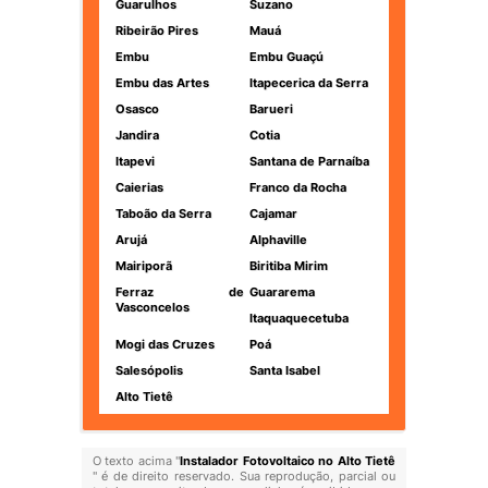
Guarulhos
Suzano
Ribeirão Pires
Mauá
Embu
Embu Guaçú
Embu das Artes
Itapecerica da Serra
Osasco
Barueri
Jandira
Cotia
Itapevi
Santana de Parnaíba
Caierias
Franco da Rocha
Taboão da Serra
Cajamar
Arujá
Alphaville
Mairiporã
Biritiba Mirim
Ferraz de
Guararema
Vasconcelos
Itaquaquecetuba
Mogi das Cruzes
Poá
Salesópolis
Santa Isabel
Alto Tietê
O texto acima "
Instalador Fotovoltaico no Alto Tietê
" é de direito reservado. Sua reprodução, parcial ou