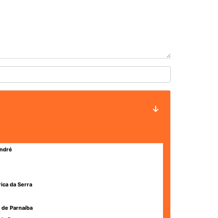
ndré
rica da Serra
 de Parnaíba