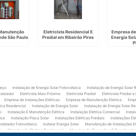
Manutenção
Eletricista Residencial E
Empresa de 
ande São Paulo
Predial em Ribeirão Pires
Energia Sol
P
reço
Instalação de Energia Solar Fotovoltaica
Instalação de Energia Solar 
nstalador
Eletricista Mais Próximo
Eletricista Predial
Eletricista Predial e
Empresa de Instalações Elétricas
Empresa de Manutenção Eletrica
Empr
rica Residencial
Instalação de Energia Solar
Instalação de Energia Solar Re
o
Instalação E Manutenção Elétrica
Instalação Elétrica Comercial
Insta
ica
Instalação Placa Solar
Instalações Elétricas Prediais
Instalações Elé
nstalador Fotovoltaico
Instalar Energia Solar
Manutenção de Instalações El
a
Manutenção Eletrica Residencial
Manutenção Preventiva E Corretiva Ins