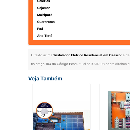
Caierias
Cajamar
Mairiporã
Guararema
Poá
Alto Tietê
O texto acima "
Instalador Eletrico Residencial em Osasco
" é de
no artigo 184 do Código Penal. –
Lei n° 9.610-98 sobre direitos a
Veja Também