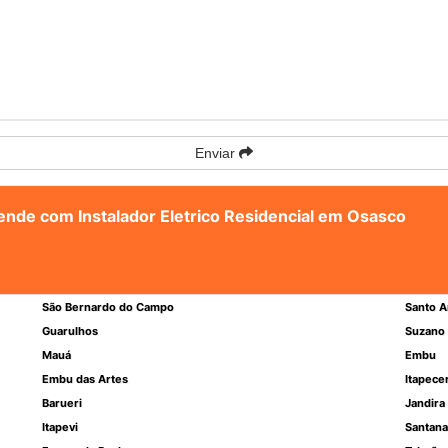
Enviar
tende com Instalador Eletrico Residencial em Osasco
São Bernardo do Campo
Santo A
Guarulhos
Suzano
Mauá
Embu
Embu das Artes
Itapece
Barueri
Jandira
Itapevi
Santana