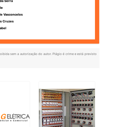
da Serra
le
de Vasconcelos
s Cruzes
abel
roibida sem a autorização do autor. Plágio é crime e está previsto