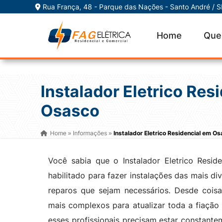
Rua França, 48 - Parque das Nações - Santo André / 
Home
Que
Instalador Eletrico Res
Osasco
Home
Informações
Instalador Eletrico Residencial em O
»
»
Você sabia que o Instalador Eletrico Resid
habilitado para fazer instalações das mais d
reparos que sejam necessários. Desde cois
mais complexos para atualizar toda a fiação 
esses profissionais precisam estar constante