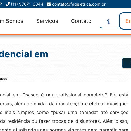
SP
(11) 97071-3044
contato@fageletrica.com.br
m Somos
Serviços
Contato
En
idencial em
sasco
encial em Osasco é um profissional completo? Ele está
iversas, além de cuidar da manutenção e efetuar quaisquer
as mais simples como “puxar uma tomada” até serviços
da residência ou fazer trocas de disjuntores. Além disso,
mente atualizados nas normas vigentes para garantir para