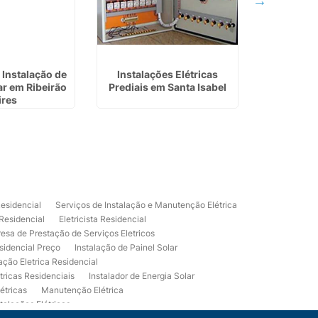
Instalação de
Instalações Elétricas
Instala
ar em Ribeirão
Prediais em Santa Isabel
Fotovol
ires
F
Residencial
Serviços de Instalação e Manutenção Elétrica
 Residencial
Eletricista Residencial
esa de Prestação de Serviços Eletricos
sidencial Preço
Instalação de Painel Solar
lação Eletrica Residencial
tricas Residenciais
Instalador de Energia Solar
étricas
Manutenção Elétrica
talações Elétricas