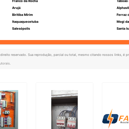
Franco da Rocha
Taboão 
Arujá
Alphavil
Biritiba Mirim
Ferraz 
Itaquaquecetuba
Mogi da
Salesópolis
Santa Is
 direito reservado. Sua reprodução, parcial ou total, mesmo citando nossos links, é p
utorais
.