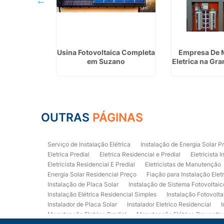
etricista
Usina Fotovoltaica Completa
Empresa De 
Predial em
em Suzano
Eletrica na Gr
Artes
OUTRAS
PÁGINAS
Serviço de Instalação Elétrica
Instalação de Energia Solar P
Eletrica Predial
Eletrica Residencial e Predial
Eletricista I
Eletricista Residencial E Predial
Eletricistas de Manutenção
Energia Solar Residencial Preço
Fiação para Instalação Elet
Instalação de Placa Solar
Instalação de Sistema Fotovoltaic
Instalação Elétrica Residencial Simples
Instalação Fotovolta
Instalador de Placa Solar
Instalador Eletrico Residencial
I
Manutenção Eletrica Predial
Manutenção Elétrica Preventiv