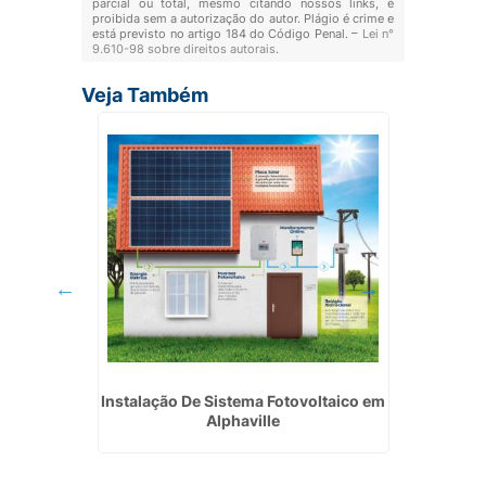
parcial ou total, mesmo citando nossos links, é
proibida sem a autorização do autor. Plágio é crime e
está previsto no artigo 184 do Código Penal. –
Lei n°
9.610-98 sobre direitos autorais
.
Veja Também
 Energia
Instalação De Sistema Fotovoltaico em
Elet
ra
Alphaville