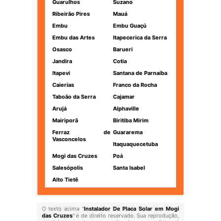
Guarulhos
Suzano
Ribeirão Pires
Mauá
Embu
Embu Guaçú
Embu das Artes
Itapecerica da Serra
Osasco
Barueri
Jandira
Cotia
Itapevi
Santana de Parnaíba
Caierias
Franco da Rocha
Taboão da Serra
Cajamar
Arujá
Alphaville
Mairiporã
Biritiba Mirim
Ferraz de
Guararema
Vasconcelos
Itaquaquecetuba
Mogi das Cruzes
Poá
Salesópolis
Santa Isabel
Alto Tietê
O texto acima "
Instalador De Placa Solar em Mogi
das Cruzes
" é de direito reservado. Sua reprodução,