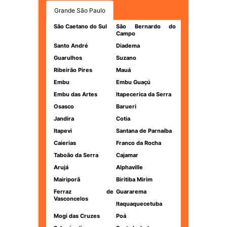
Grande São Paulo
São Caetano do Sul
São Bernardo do
Campo
Santo André
Diadema
Guarulhos
Suzano
Ribeirão Pires
Mauá
Embu
Embu Guaçú
Embu das Artes
Itapecerica da Serra
Osasco
Barueri
Jandira
Cotia
Itapevi
Santana de Parnaíba
Caierias
Franco da Rocha
Taboão da Serra
Cajamar
Arujá
Alphaville
Mairiporã
Biritiba Mirim
Ferraz de
Guararema
Vasconcelos
Itaquaquecetuba
Mogi das Cruzes
Poá