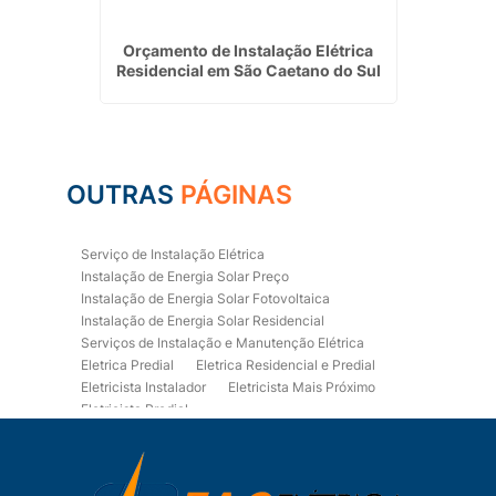
iriporã
Orçamento de Instalação Elétrica
Empre
Residencial em São Caetano do Sul
OUTRAS
PÁGINAS
Serviço de Instalação Elétrica
Instalação de Energia Solar Preço
Instalação de Energia Solar Fotovoltaica
Instalação de Energia Solar Residencial
Serviços de Instalação e Manutenção Elétrica
Eletrica Predial
Eletrica Residencial e Predial
Eletricista Instalador
Eletricista Mais Próximo
Eletricista Predial
Eletricista Predial e Residencial
Eletricista Residencial
Eletricista Residencial E Predial