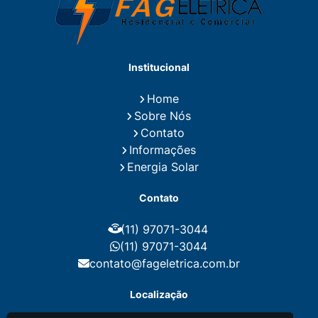
Eletricistas de Manutenção
Empresa de Instalações Elétricas
Empresa de Manutenção Eletrica
Empresa de Prestação de Serviços Eletricos
Energia Solar Residencial Preço
Institucional
Fiação para Instalação Eletrica Residencial
Instalação de Energia Solar
Home
Instalação de Energia Solar Residencial Preço
Sobre Nós
Instalação de Painel Solar
Instalação de Placa Solar
Contato
Instalação de Sistema Fotovoltaico
Informações
Instalação E Manutenção Elétrica
Energia Solar
Instalação Elétrica Comercial
Instalação Eletrica Residencial
Contato
Instalação Elétrica Residencial Simples
Instalação Fotovoltaica
Instalação Placa Solar
(11) 97071-3044
Instalações Elétricas Prediais
Instalações Elétricas Residenciais
(11) 97071-3044
Instalador de Energia Solar
contato@fageletrica.com.br
Instalador de Placa Solar
Instalador Eletrico Residencial
Localização
Instalador Fotovoltaico
Instalar Energia Solar
Manutenção de Instalações Elétricas