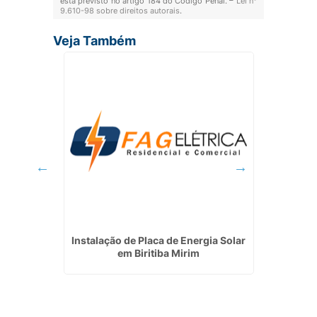
está previsto no artigo 184 do Código Penal. –
Lei n°
9.610-98 sobre direitos autorais
.
Veja Também
ia Solar
Instalação de Placa de Energia Solar
Projet
em Biritiba Mirim