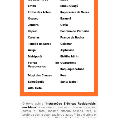
Embu
Embu Guaçú
Embu das Artes
Itapecerica da Serra
Osasco
Barueri
Jandira
Cotia
Itapevi
Santana de Parnaíba
Caierias
Franco da Rocha
Taboão da Serra
Cajamar
Arujá
Alphaville
Mairiporã
Biritiba Mirim
Ferraz de
Guararema
Vasconcelos
Itaquaquecetuba
Mogi das Cruzes
Poá
Salesópolis
Santa Isabel
Alto Tietê
O texto acima "
Instalações Elétricas Residenciais
em Mauá
" é de direito reservado. Sua reprodução,
parcial ou total, mesmo citando nossos links, é
proibida sem a autorização do autor. Plágio é crime e