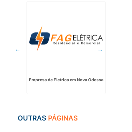
rretiva
Empresa de Eletrica em Nova Odessa
Eletr
rraz de
OUTRAS
PÁGINAS