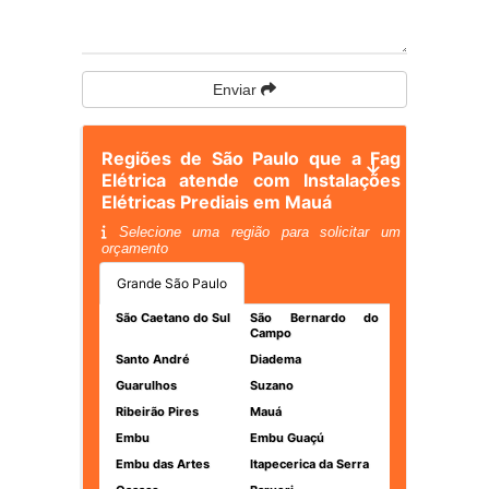
Enviar
Regiões de São Paulo que a Fag
Elétrica atende com Instalações
Elétricas Prediais em Mauá
Selecione uma região para solicitar um
orçamento
Grande São Paulo
São Caetano do Sul
São Bernardo do
Campo
Santo André
Diadema
Guarulhos
Suzano
Ribeirão Pires
Mauá
Embu
Embu Guaçú
Embu das Artes
Itapecerica da Serra