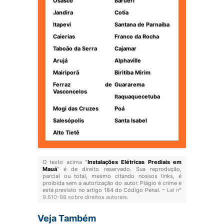
Osasco
Barueri
Jandira
Cotia
Itapevi
Santana de Parnaíba
Caierias
Franco da Rocha
Taboão da Serra
Cajamar
Arujá
Alphaville
Mairiporã
Biritiba Mirim
Ferraz de
Guararema
Vasconcelos
Itaquaquecetuba
Mogi das Cruzes
Poá
Salesópolis
Santa Isabel
Alto Tietê
O texto acima "
Instalações Elétricas Prediais em
Mauá
" é de direito reservado. Sua reprodução,
parcial ou total, mesmo citando nossos links, é
proibida sem a autorização do autor. Plágio é crime e
está previsto no artigo 184 do Código Penal. –
Lei n°
9.610-98 sobre direitos autorais
.
Veja Também