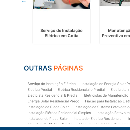
 Residencial
Serviço de Instalação
Manutenção
já
Elétrica em Cotia
Preventiva em
OUTRAS
PÁGINAS
Serviço de Instalação Elétrica
Instalação de Energia Solar P
Eletrica Predial
Eletrica Residencial e Predial
Eletricista I
Eletricista Residencial E Predial
Eletricistas de Manutenção
Energia Solar Residencial Preço
Fiação para Instalação Elet
Instalação de Placa Solar
Instalação de Sistema Fotovoltaic
Instalação Elétrica Residencial Simples
Instalação Fotovolta
Instalador de Placa Solar
Instalador Eletrico Residencial
I
Manutenção Eletrica Predial
Manutenção Elétrica Preventiv