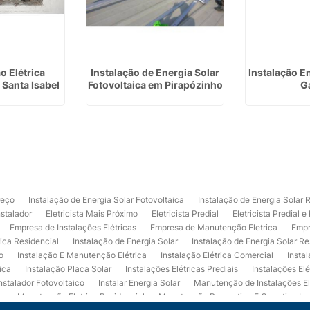
 Elétrica
Instalação de Energia Solar
Instalação E
 Santa Isabel
Fotovoltaica em Pirapózinho
G
reço
Instalação de Energia Solar Fotovoltaica
Instalação de Energia Solar 
nstalador
Eletricista Mais Próximo
Eletricista Predial
Eletricista Predial e
Empresa de Instalações Elétricas
Empresa de Manutenção Eletrica
Empr
rica Residencial
Instalação de Energia Solar
Instalação de Energia Solar Re
o
Instalação E Manutenção Elétrica
Instalação Elétrica Comercial
Insta
ica
Instalação Placa Solar
Instalações Elétricas Prediais
Instalações Elé
nstalador Fotovoltaico
Instalar Energia Solar
Manutenção de Instalações El
a
Manutenção Eletrica Residencial
Manutenção Preventiva E Corretiva Ins