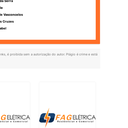
da Serra
le
de Vasconcelos
s Cruzes
abel
inks, é proibida sem a autorização do autor. Plágio é crime e está