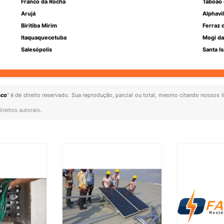
Franco da Rocha
Taboão 
Arujá
Alphavil
Biritiba Mirim
Ferraz 
Itaquaquecetuba
Mogi da
Salesópolis
Santa Is
sco
" é de direito reservado. Sua reprodução, parcial ou total, mesmo citando nossos l
ireitos autorais
.