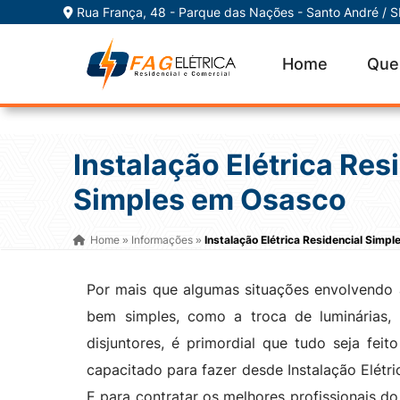
Rua França, 48 - Parque das Nações - Santo André / 
Home
Que
Instalação Elétrica Res
Simples em Osasco
Home
Informações
Instalação Elétrica Residencial Simp
»
»
Por mais que algumas situações envolvendo 
bem simples, como a troca de luminárias,
disjuntores, é primordial que tudo seja feit
capacitado para fazer desde Instalação Elétr
E para contratar os melhores profissionais 