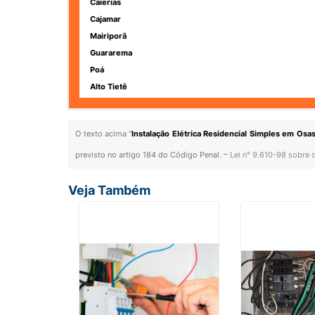
Caierias
Cajamar
Mairiporã
Guararema
Poá
Alto Tietê
O texto acima "
Instalação Elétrica Residencial Simples em Osa
previsto no artigo 184 do Código Penal. –
Lei n° 9.610-98 sobre d
Veja Também