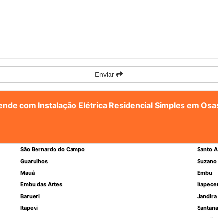
Enviar
tende com Instalação Elétrica Residencial Simples em Os
São Bernardo do Campo
Santo A
Guarulhos
Suzano
Mauá
Embu
Embu das Artes
Itapece
Barueri
Jandira
Itapevi
Santana