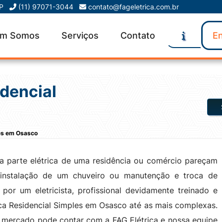
SP
(11) 97071-3044
contato@fageletrica.com.br
m Somos
Serviços
Contato
En
idencial
les em Osasco
a parte elétrica de uma residência ou comércio pareçam
 instalação de um chuveiro ou manutenção e troca de
o por um eletricista, profissional devidamente treinado e
ica Residencial Simples em Osasco até as mais complexas.
do mercado pode contar com a FAG Elétrica e nossa equipe