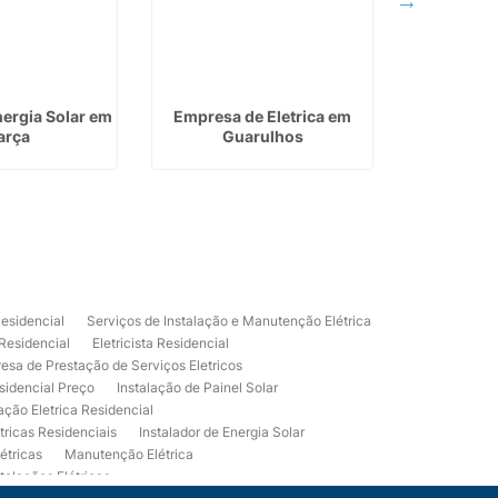
nergia Solar em
Empresa de Eletrica em
Instalador 
arça
Guarulhos
Franc
Residencial
Serviços de Instalação e Manutenção Elétrica
 Residencial
Eletricista Residencial
esa de Prestação de Serviços Eletricos
sidencial Preço
Instalação de Painel Solar
lação Eletrica Residencial
tricas Residenciais
Instalador de Energia Solar
étricas
Manutenção Elétrica
talações Elétricas