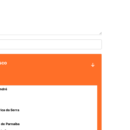
asco
ndré
rica da Serra
 de Parnaíba